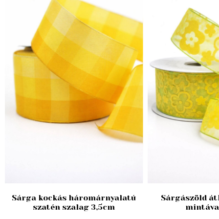
Sárga kockás háromárnyalatú
Sárgászöld át
szatén szalag 3,5cm
mintáva