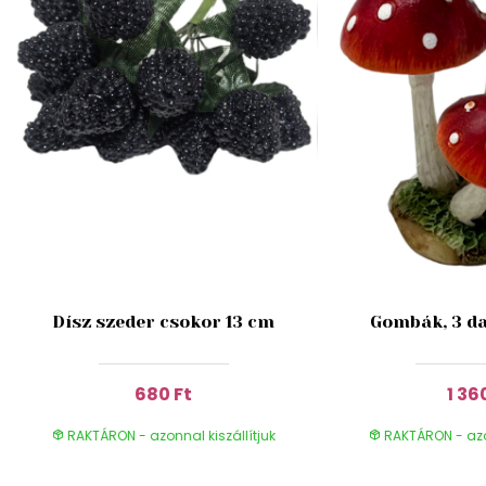
Dísz szeder csokor 13 cm
Gombák, 3 da
680 Ft
1 36
RAKTÁRON - azonnal kiszállítjuk
RAKTÁRON - azon