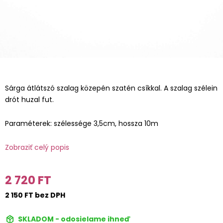
Sárga átlátszó szalag közepén szatén csíkkal. A szalag szélein
drót huzal fut.
Paraméterek: szélessége 3,5cm, hossza 10m
Zobraziť celý popis
2 720 FT
2 150 FT bez DPH
SKLADOM - odosielame ihneď