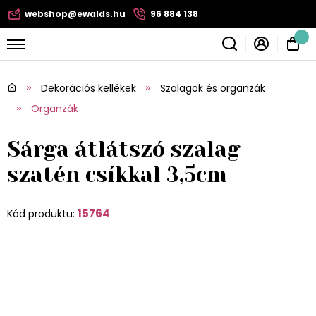
webshop@ewalds.hu
96 884 138
Dekorációs kellékek
Szalagok és organzák
Organzák
Sárga átlátszó szalag
szatén csíkkal 3,5cm
15764
Kód produktu: