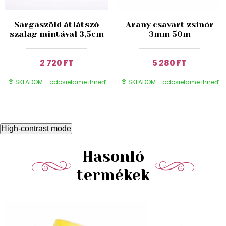
Sárgászöld átlátszó
Arany csavart zsinór
szalag mintával 3,5cm
3mm 50m
2 720 FT
5 280 FT
SKLADOM - odosielame ihneď
SKLADOM - odosielame ihneď
High-contrast mode
Hasonló
termékek