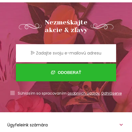
Nezmeškajte
akcie & zľavy
ODOBERAŤ
Súhlasím so spracovaním
osobných údajov
,
Odhlásenie
Ügyfeleink számára