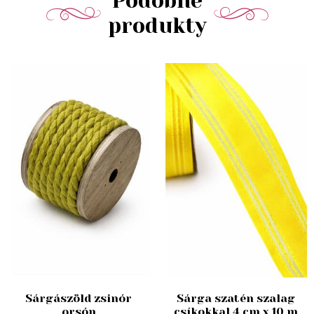
Podobné
produkty
Sárgászöld zsinór
Sárga szatén szalag
orsón
csíkokkal 4 cm x 10 m