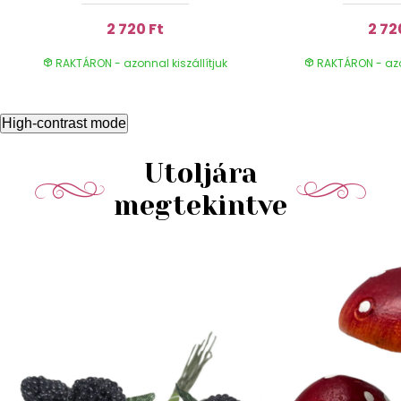
2 720 Ft
2 72
RAKTÁRON - azonnal kiszállítjuk
RAKTÁRON - azon
High-contrast mode
Utoljára
megtekintve