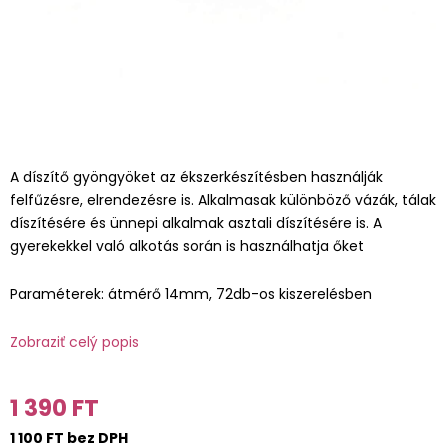
A díszítő gyöngyöket az ékszerkészítésben használják
felfűzésre, elrendezésre is. Alkalmasak különböző vázák, tálak
díszítésére és ünnepi alkalmak asztali díszítésére is. A
gyerekekkel való alkotás során is használhatja őket
Paraméterek: átmérő 14mm, 72db-os kiszerelésben
Zobraziť celý popis
1 390 FT
1 100 FT bez DPH