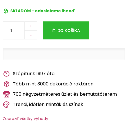
SKLADOM - odosielame ihneď
+
DO KOŠÍKA
-
Szépítünk 1997 óta
Több mint 3000 dekoráció raktáron
700 négyzetméteres üzlet és bemutatóterem
Trendi, időtlen minták és színek
Zobraziť všetky výhody