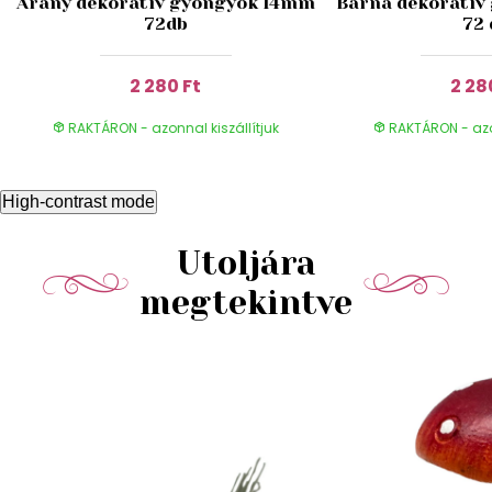
Arany dekoratív gyöngyök 14mm
Barna dekoratív
72db
72 
2 280 Ft
2 28
RAKTÁRON - azonnal kiszállítjuk
RAKTÁRON - azon
High-contrast mode
Utoljára
megtekintve