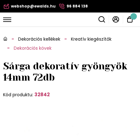
webshop@ewalds.hu
96 884 138
Dekorációs kellékek
Kreatív kiegészítők
Dekorációs kövek
Sárga dekoratív gyöngyök
14mm 72db
32842
Kód produktu: