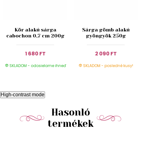
Kör alakú sárga
Sárga gömb alakú
cabochon 0,7 cm 200g
gyöngyök 250g
1 680 FT
2 090 FT
SKLADOM - odosielame ihneď
SKLADOM - posledné kusy!
High-contrast mode
Hasonló
termékek