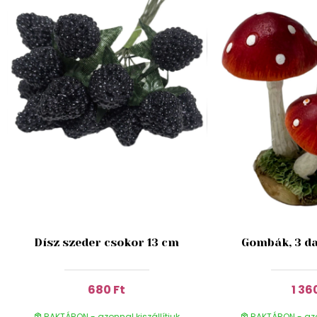
Dísz szeder csokor 13 cm
Gombák, 3 da
680 Ft
1 36
RAKTÁRON - azonnal kiszállítjuk
RAKTÁRON - azon