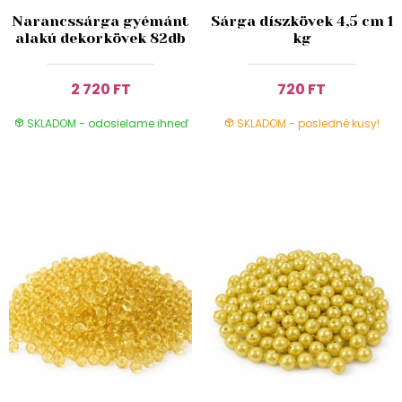
Narancssárga gyémánt
Sárga díszkövek 4,5 cm 1
alakú dekorkövek 82db
kg
2 720 FT
720 FT
SKLADOM - odosielame ihneď
SKLADOM - posledné kusy!