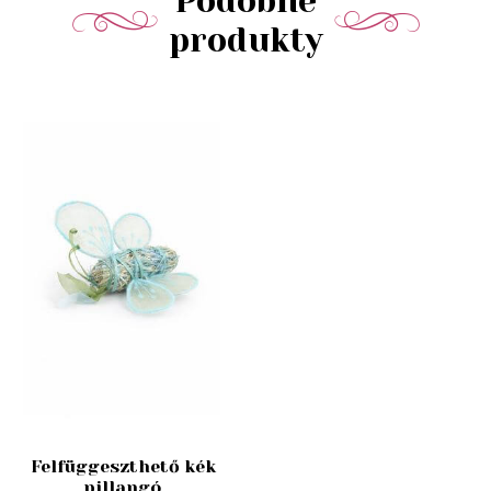
Podobné
produkty
Felfüggeszthető kék
pillangó