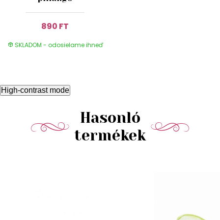
890 FT
SKLADOM - odosielame ihneď
High-contrast mode
Hasonló
termékek