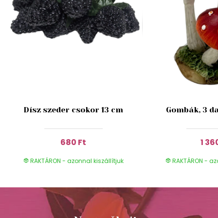
Dísz szeder csokor 13 cm
Gombák, 3 da
680 Ft
1 36
RAKTÁRON - azonnal kiszállítjuk
RAKTÁRON - azon