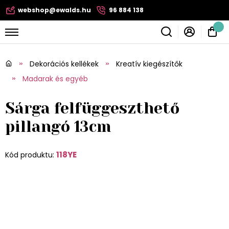
webshop@ewalds.hu
96 884 138
Dekorációs kellékek
Kreatív kiegészítők
Madarak és egyéb
Sárga felfüggeszthető
pillangó 13cm
118YE
Kód produktu: