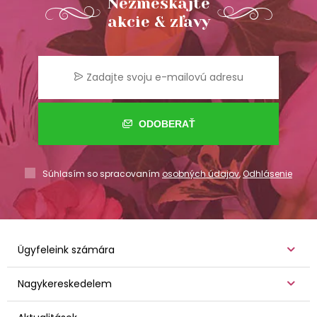
Nezmeškajte
akcie & zľavy
ODOBERAŤ
Súhlasím so spracovaním
osobných údajov
,
Odhlásenie
Ügyfeleink számára
Nagykereskedelem