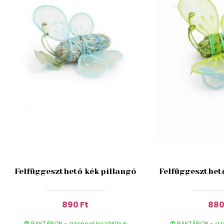
Felfüggeszthető kék pillangó
Felfüggeszthető
890 Ft
880
RAKTÁRON - azonnal kiszállítjuk
RAKTÁRON - azon