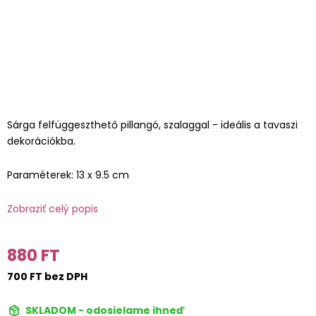
Sárga felfüggeszthető pillangó, szalaggal - ideális a tavaszi
dekorációkba.
Paraméterek: 13 x 9.5 cm
Zobraziť celý popis
880 FT
700 FT bez DPH
SKLADOM - odosielame ihneď