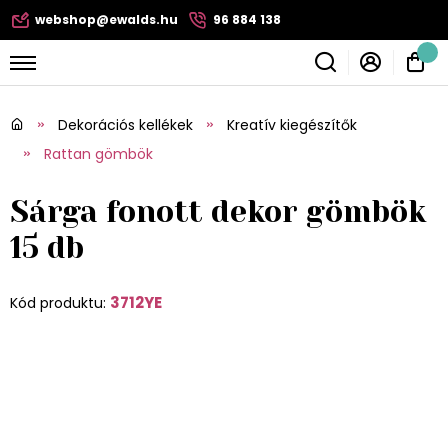
webshop@ewalds.hu
96 884 138
Dekorációs kellékek
Kreatív kiegészítők
Rattan gömbök
Sárga fonott dekor gömbök
15 db
3712YE
Kód produktu: