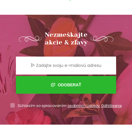
Nezmeškajte
akcie & zľavy
ODOBERAŤ
Súhlasím so spracovaním
osobných údajov
,
Odhlásenie