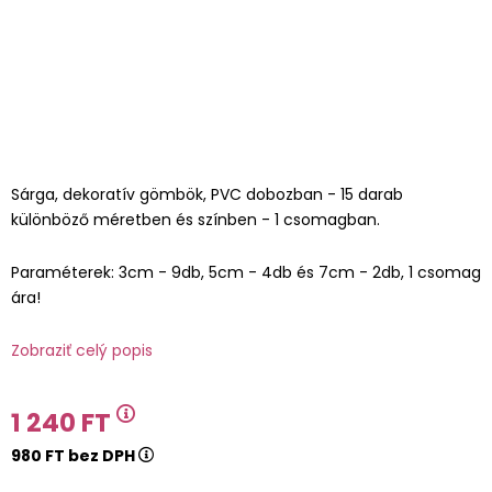
Sárga, dekoratív gömbök, PVC dobozban - 15 darab
különböző méretben és színben - 1 csomagban.
Paraméterek: 3cm - 9db, 5cm - 4db és 7cm - 2db, 1 csomag
ára!
Zobraziť celý popis
1 240 FT
980 FT bez DPH