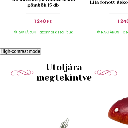
Lila fonott dek
gömbök 15 db
1 240 Ft
1 24
RAKTÁRON - azonnal kiszállítjuk
RAKTÁRON - azon
High-contrast mode
Utoljára
megtekintve