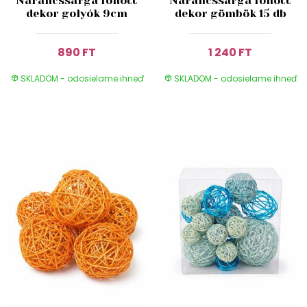
Narancssárga fonott
Narancssárga fonott
dekor golyók 9cm
dekor gömbök 15 db
890 FT
1 240 FT
SKLADOM - odosielame ihneď
SKLADOM - odosielame ihneď