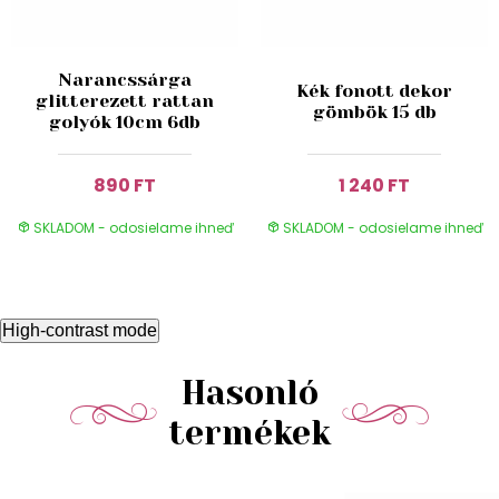
Narancssárga
Kék fonott dekor
glitterezett rattan
gömbök 15 db
golyók 10cm 6db
890 FT
1 240 FT
SKLADOM - odosielame ihneď
SKLADOM - odosielame ihneď
High-contrast mode
Hasonló
termékek