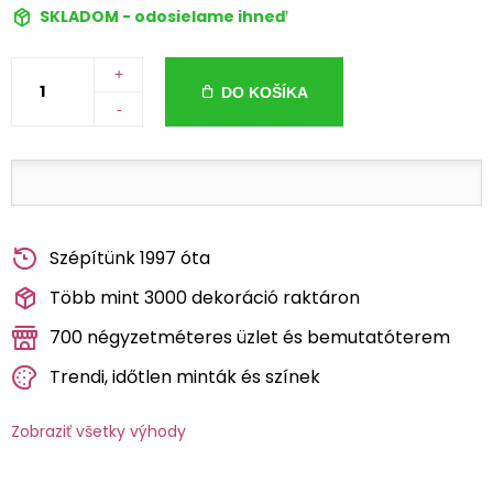
SKLADOM - odosielame ihneď
+
DO KOŠÍKA
-
Szépítünk 1997 óta
Több mint 3000 dekoráció raktáron
700 négyzetméteres üzlet és bemutatóterem
Trendi, időtlen minták és színek
Zobraziť všetky výhody