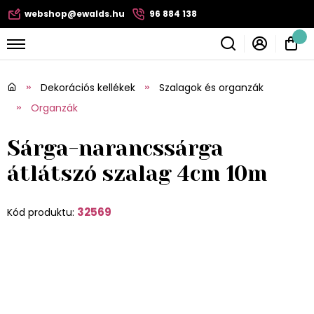
webshop@ewalds.hu
96 884 138
Dekorációs kellékek
Szalagok és organzák
Organzák
Sárga-narancssárga
átlátszó szalag 4cm 10m
32569
Kód produktu: