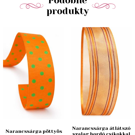
Podobné
produkty
Narancssárga átlátszó
Narancssárga pöttyös
szalag bordó csíkokkal