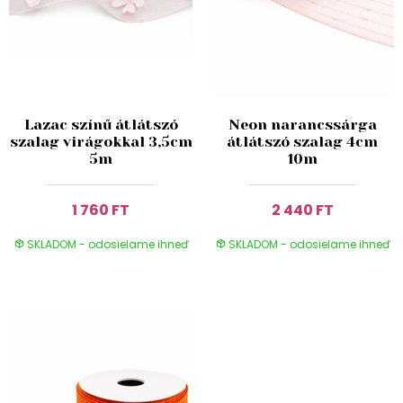
Lazac színű átlátszó
Neon narancssárga
szalag virágokkal 3,5cm
átlátszó szalag 4cm
5m
10m
1 760 FT
2 440 FT
SKLADOM - odosielame ihneď
SKLADOM - odosielame ihneď