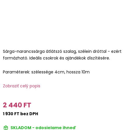
Sárga-narancssárga átlátszó szalag, szélein dróttal - ezért
formázható. Ideális csokrok és ajándékok díszítésére.
Paraméterek: szélessége 4cm, hossza 10m
Zobraziť celý popis
2 440 FT
1 930 FT bez DPH
SKLADOM - odosielame ihneď