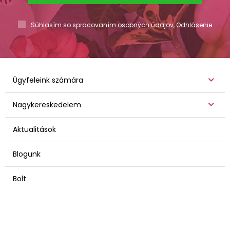
Súhlasím so spracovaním
osobných údajov
,
Odhlásenie
Ügyfeleink számára
Nagykereskedelem
Aktualitások
Blogunk
Bolt