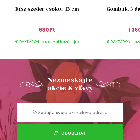
Dísz szeder csokor 13 cm
Gombák, 3 da
680 Ft
1 36
RAKTÁRON - azonnal kiszállítjuk
RAKTÁRON - azon
Nezmeškajte
akcie & zľavy
ODOBERAŤ