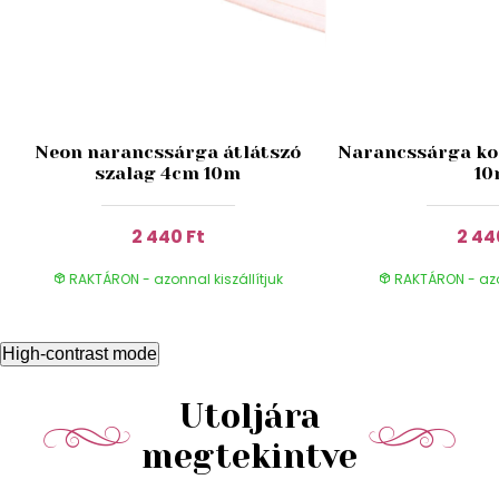
Neon narancssárga átlátszó
Narancssárga ko
szalag 4cm 10m
1
2 440 Ft
2 44
RAKTÁRON - azonnal kiszállítjuk
RAKTÁRON - azon
High-contrast mode
Utoljára
megtekintve