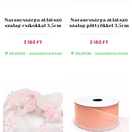
Narancssárga átlátszó
Narancssárga átlátszó
szalag csíkokkal 3,5cm
szalag pöttyökkel 3,5cm
3 160 FT
3 160 FT
SKLADOM - odosielame ihneď
SKLADOM - odosielame ihneď