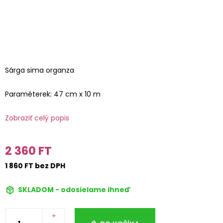
Sárga sima organza
Paraméterek: 47 cm x 10 m
Zobraziť celý popis
2 360 FT
1 860 FT bez DPH
SKLADOM - odosielame ihneď
+