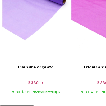
Lila sima organza
Ciklámen si
2 360 Ft
2 36
RAKTÁRON - azonnal kiszállítjuk
RAKTÁRON - azon