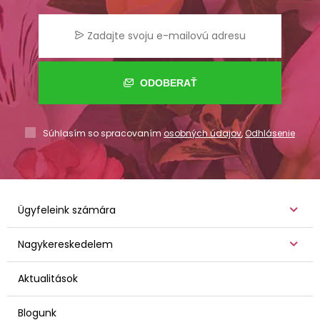
ODOBERAŤ
Súhlasím so spracovaním
osobných údajov
,
Odhlásenie
Ügyfeleink számára
Nagykereskedelem
Aktualitások
Blogunk