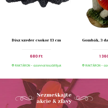
Dísz szeder csokor 13 cm
Gombák, 3 da
680 Ft
1 36
RAKTÁRON - azonnal kiszállítjuk
RAKTÁRON - azon
Nezmeškajte
akcie & zľavy