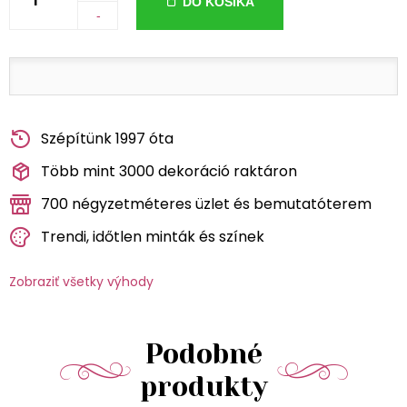
DO KOŠÍKA
-
Szépítünk 1997 óta
Több mint 3000 dekoráció raktáron
700 négyzetméteres üzlet és bemutatóterem
Trendi, időtlen minták és színek
Zobraziť všetky výhody
Podobné
produkty