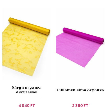
Sárga organza
Ciklámen sima organza
díszítéssel
4 040 FT
2 360 FT