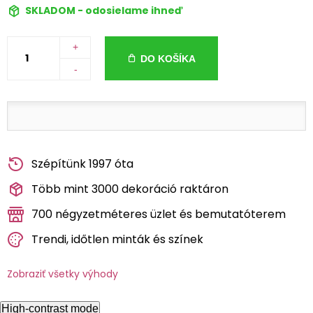
SKLADOM - odosielame ihneď
+
DO KOŠÍKA
-
Szépítünk 1997 óta
Több mint 3000 dekoráció raktáron
700 négyzetméteres üzlet és bemutatóterem
Trendi, időtlen minták és színek
Zobraziť všetky výhody
High-contrast mode