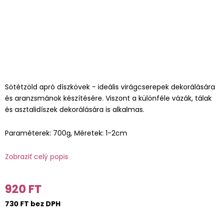
Sötétzöld apró díszkövek - ideális virágcserepek dekorálására
és aranzsmánok készítésére. Viszont a különféle vázák, tálak
és asztalidíszek dekorálására is alkalmas.
Paraméterek: 700g, Méretek: 1-2cm
Zobraziť celý popis
920 FT
730 FT bez DPH