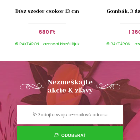
Dísz szeder csokor 13 cm
Gombák, 3 da
680 Ft
1 36
RAKTÁRON - azonnal kiszállítjuk
RAKTÁRON - azon
Nezmeškajte
akcie & zľavy
ODOBERAŤ