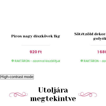
Sötétzöld dekora
Piros nagy díszkövek 1kg
golyók
920 Ft
1 68
RAKTÁRON - azonnal kiszállítjuk
RAKTÁRON - azon
High-contrast mode
Utoljára
megtekintve