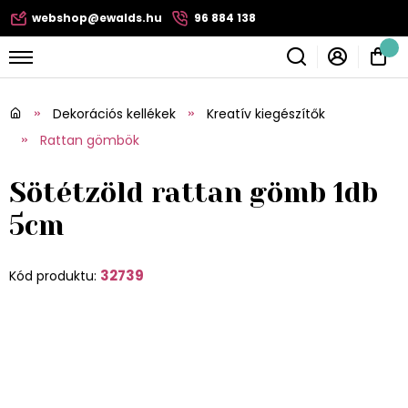
webshop@ewalds.hu
96 884 138
Dekorációs kellékek
Kreatív kiegészítők
Rattan gömbök
Sötétzöld rattan gömb 1db
5cm
32739
Kód produktu: