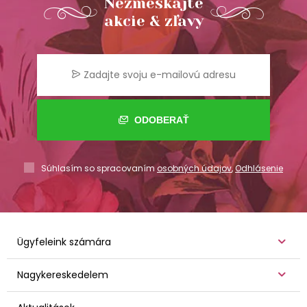
Nezmeškajte
akcie & zľavy
ODOBERAŤ
Súhlasím so spracovaním
osobných údajov
,
Odhlásenie
Ügyfeleink számára
Nagykereskedelem