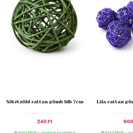
b
Sötétzöld rattan gömb 1db 7cm
Lila rattan g
240 Ft
600
RAKTÁRON - azonnal kiszállítjuk
RAKTÁRON - azon