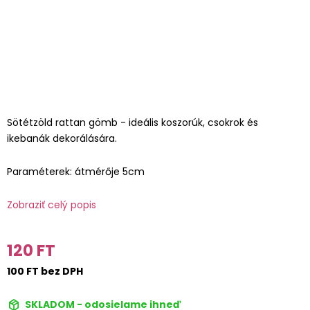
Sötétzöld rattan gömb - ideális koszorúk, csokrok és
ikebanák dekorálására.
Paraméterek: átmérője 5cm
Zobraziť celý popis
120 FT
100 FT bez DPH
SKLADOM - odosielame ihneď