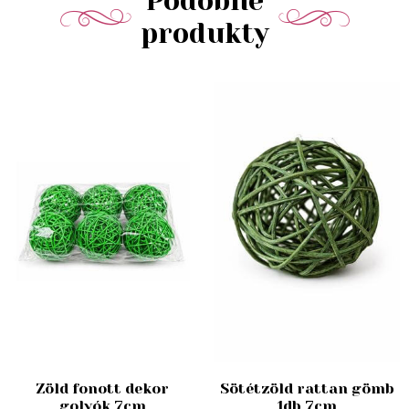
Podobné
produkty
Zöld fonott dekor
Sötétzöld rattan gömb
golyók 7cm
1db 7cm