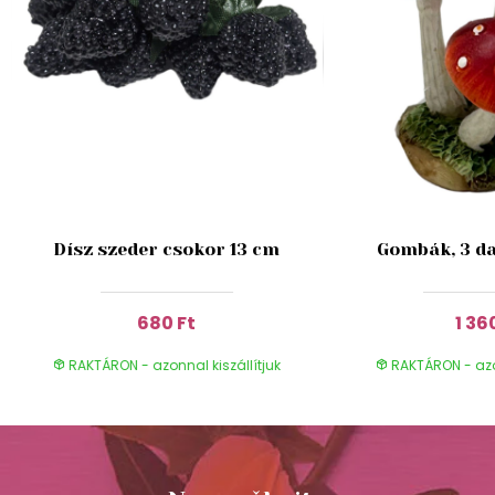
Dísz szeder csokor 13 cm
Gombák, 3 da
680 Ft
1 36
RAKTÁRON - azonnal kiszállítjuk
RAKTÁRON - azon