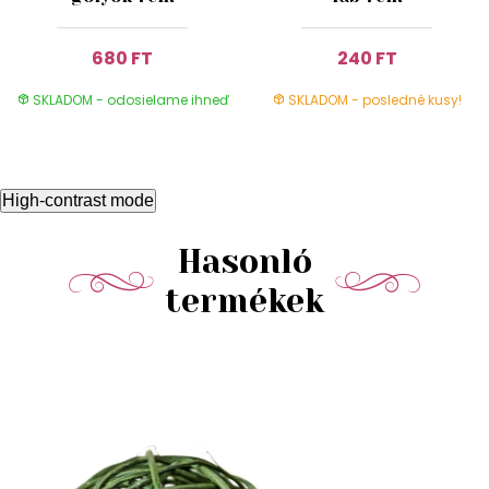
680 FT
240 FT
SKLADOM - odosielame ihneď
SKLADOM - posledné kusy!
High-contrast mode
Hasonló
termékek