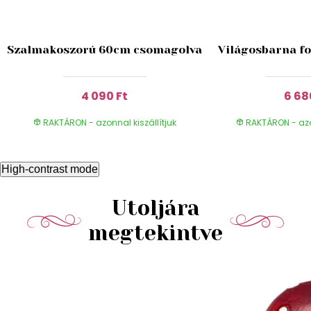
Szalmakoszorú 60cm csomagolva
Világosbarna fo
4 090 Ft
6 68
RAKTÁRON - azonnal kiszállítjuk
RAKTÁRON - azon
High-contrast mode
Utoljára
megtekintve