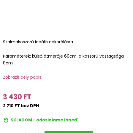
Szalmakoszorú ideális dekorálásra.
Paraméterek: külső átmérője 60cm, a koszorú vastagsága
8cm
Zobraziť celý popis
3 430 FT
2 710 FT bez DPH
SKLADOM - odosielame ihneď