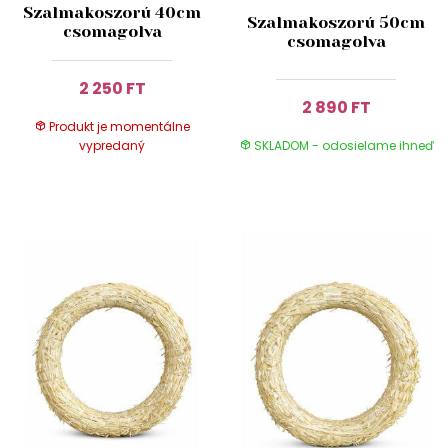
Szalmakoszorú 40cm
Szalmakoszorú 50cm
csomagolva
csomagolva
2 250 FT
2 890 FT
Produkt je momentálne
vypredaný
SKLADOM - odosielame ihneď