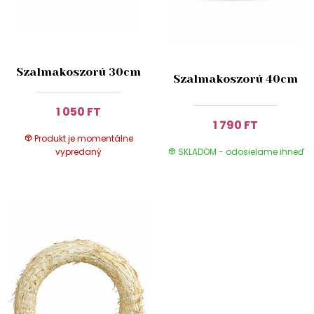
Szalmakoszorú 30cm
Szalmakoszorú 40cm
1 050 FT
1 790 FT
Produkt je momentálne
vypredaný
SKLADOM - odosielame ihneď