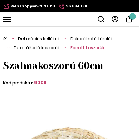
webshop@ewalds.hu
96 884 138
Dekorációs kellékek
Dekorálható tárolók
Dekorálható koszorúk
Fonott koszorúk
Szalmakoszorú 60cm
9009
Kód produktu: