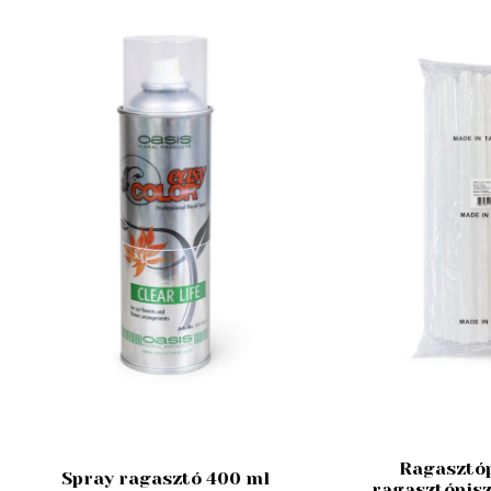
Ragasztó
Spray ragasztó 400 ml
ragasztópisz