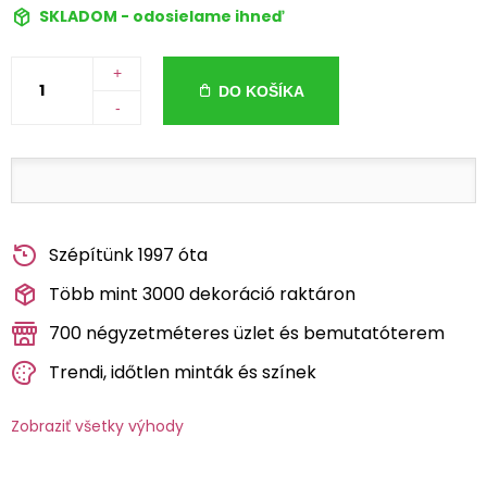
SKLADOM - odosielame ihneď
+
DO KOŠÍKA
-
Szépítünk 1997 óta
Több mint 3000 dekoráció raktáron
700 négyzetméteres üzlet és bemutatóterem
Trendi, időtlen minták és színek
Zobraziť všetky výhody