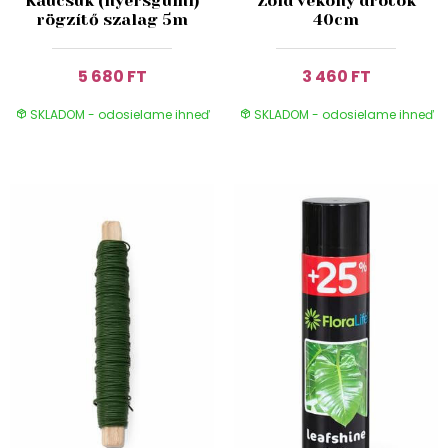
Kaucsuk (nyersgumi)
Zöld vékony drótok
rögzítő szalag 5m
40cm
5 680 FT
3 460 FT
SKLADOM - odosielame ihneď
SKLADOM - odosielame ihneď