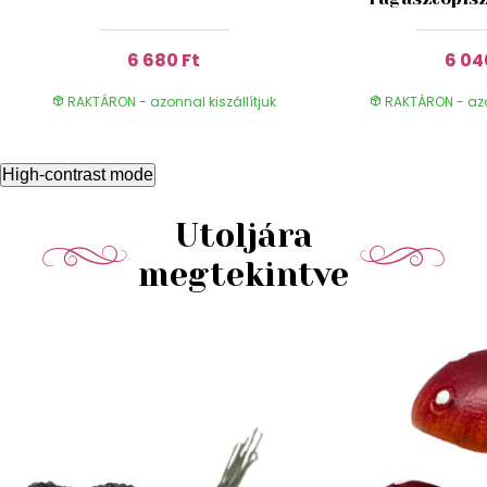
6 680 Ft
6 04
RAKTÁRON - azonnal kiszállítjuk
RAKTÁRON - azon
High-contrast mode
Utoljára
megtekintve