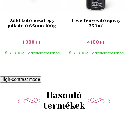
Zöld kötőhuzal egy
Levélfényesítő spray
pálcán 0,65mm 100g
750ml
1 360 FT
4 100 FT
SKLADOM - odosielame ihneď
SKLADOM - odosielame ihneď
High-contrast mode
Hasonló
termékek