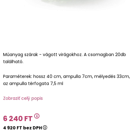
Műanyag szárak - vágott virágokhoz. A csomagban 20db
található.
Paraméterek: hossz 40 cm, ampulla 7cm, mélyedés 33cm,
az ampulla térfogata 7,5 ml
Zobraziť celý popis
6 240 FT
4 920 FT bez DPH