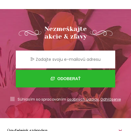
Nezmeškajte
akcie & zľavy
ODOBERAŤ
Súhlasím so spracovaním
osobných údajov
,
Odhlásenie
Ügyfeleink számára