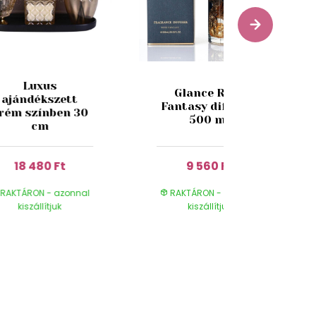
Luxus
Glance Rose
ajándékszett
Fantasy diffúzor
rém színben 30
500 ml
cm
18 480 Ft
9 560 Ft
RAKTÁRON - azonnal
RAKTÁRON - azonnal
kiszállítjuk
kiszállítjuk