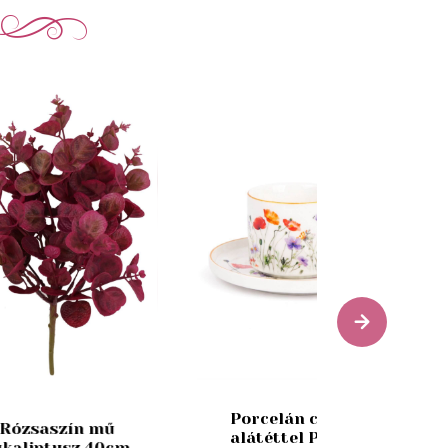
Porcelán csésze
Rózsaszín mű
alátéttel Pipacs
ukaliptusz 40cm