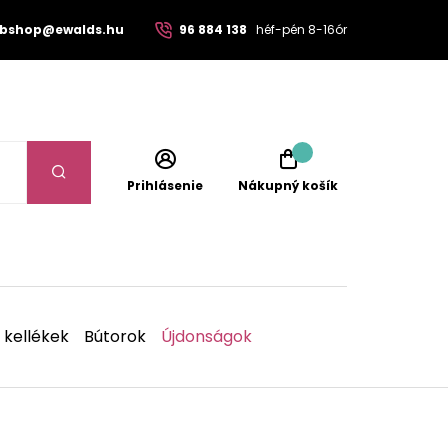
bshop@ewalds.hu
96 884 138
héf-pén 8-16ór
Prihlásenie
Nákupný košík
 kellékek
Bútorok
Újdonságok