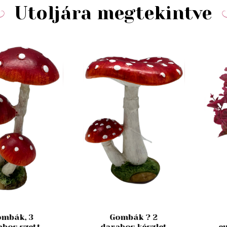
Utoljára megtekintve
mbák, 3
Gombák ? 2
abos szett
darabos készlet
e