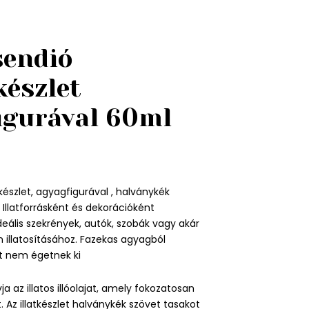
sendió
észlet
igurával 60ml
készlet, agyagfigurával , halványkék
Illatforrásként és dekorációként
deális szekrények, autók, szobák vagy akár
illatosításához. Fazekas agyagból
t nem égetnek ki
ja az illatos illóolajat, amely fokozatosan
át. Az illatkészlet halványkék szövet tasakot