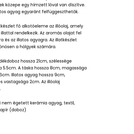
k közepe egy hímzett lóval van díszítve.
latos agyag egyaránt felfüggeszthetők.
tkészlet fő alkotóeleme az illóolaj, amely
llattal rendelkezik. Az aromás olajat fel
ra és az illatos agyagra. Az illatkészlet
ülönösen a hölgyek számára.
dékdoboz hossza 21cm, szélessége
a 5.5cm. A táska hossza 8cm, magassága
6cm. Illatos agyag hossza 9cm,
vastagsága 2cm. Az illóolaj
.
i nem égetett kerámia agyag, textil,
 papír (doboz)