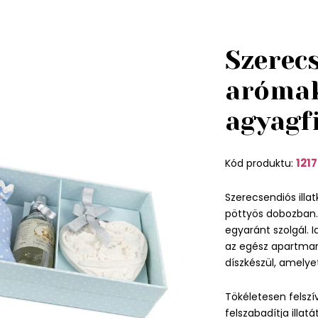
Szerec
arómak
agyagf
1217
Kód produktu:
Szerecsendiós illat
pöttyös dobozban. 
egyaránt szolgál. I
az egész apartman 
díszkészül, amelye
Tökéletesen felszív
felszabadítja illat