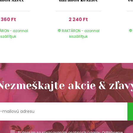
1 360 Ft
2 240 Ft
ÁRON - azonnal
RAKTÁRON - azonnal
iszállítjuk
kiszállítjuk
Nezmeškajte akcie & zľav
Súhlasím so spracovaním
osobných údajov
,
Odhlásenie