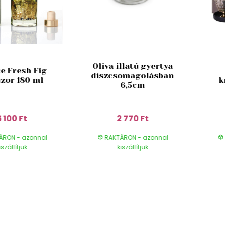
Oliva illatú gyertya
e Fresh Fig
díszcsomagolásban
úzor 180 ml
k
6,5cm
5 100 Ft
2 770 Ft
ÁRON - azonnal
RAKTÁRON - azonnal
iszállítjuk
kiszállítjuk