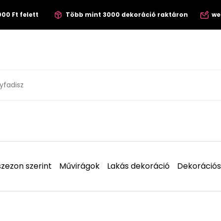
00 Ft felett
Több mint 3000 dekoráció raktáron
we
zezon szerint
Művirágok
Lakás dekoráció
Dekorációs