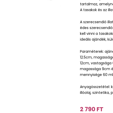
tartalmaz, amelyne
A tasakok és az il
A szerecsendió illa
édes szerecsendió i
kell vinni a tasakok
ideális ajándék, k
Paraméterek: aján
12.5cm, magasság
12cm, vastagsága 
magassága 9cm és 
mennyisége 60 ml
Anyagösszetétel: k
illóolaj, szintetika,
2 790 FT