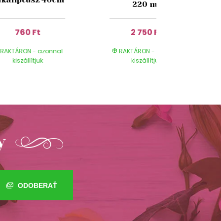
220 ml
760 Ft
2 750 Ft
RAKTÁRON - azonnal
RAKTÁRON - azonnal
kiszállítjuk
kiszállítjuk
y
ODOBERAŤ