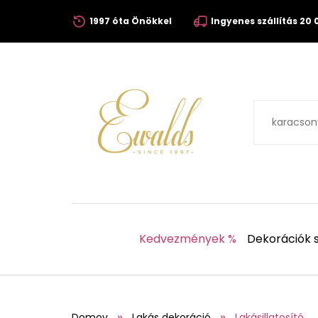
1997 óta Önökkel
Ingyenes szállítás 20 0
Kedvezmények %
Dekorációk s
Domov
Lakás dekoráció
Lakásillatosító