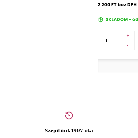
2 200 FT bez DPH
SKLADOM - od
+
-
Szépítünk 1997 óta