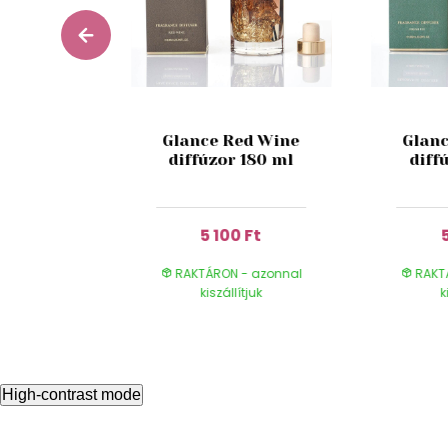
arany
Glance Red Wine
Glanc
épkeret
diffúzor 180 ml
diff
 Ft
5 100 Ft
- azonnal
RAKTÁRON - azonnal
RAKT
ítjuk
kiszállítjuk
k
High-contrast mode