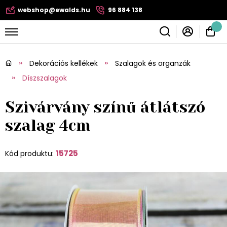
webshop@ewalds.hu
96 884 138
Dekorációs kellékek
Szalagok és organzák
Díszszalagok
Szivárvány színű átlátszó
szalag 4cm
15725
Kód produktu: