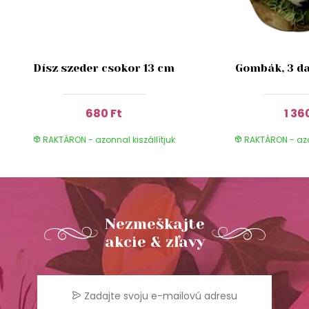
Dísz szeder csokor 13 cm
Gombák, 3 da
680 Ft
1 36
RAKTÁRON - azonnal kiszállítjuk
RAKTÁRON - azon
Nezmeškajte
akcie & zľavy