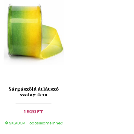
Sárgászöld átlátszó
szalag 4cm
1 920 FT
SKLADOM - odosielame ihneď