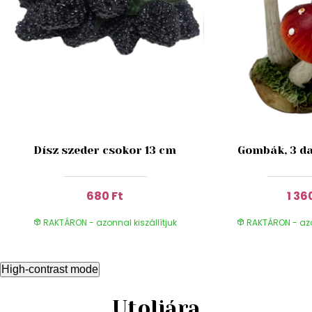
Dísz szeder csokor 13 cm
Gombák, 3 da
680 Ft
1 36
RAKTÁRON - azonnal kiszállítjuk
RAKTÁRON - azon
High-contrast mode
Utoljára