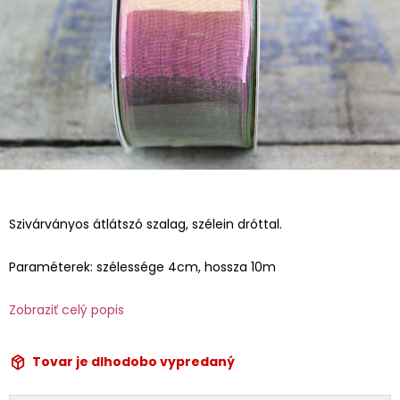
Szivárványos átlátszó szalag, szélein dróttal.
Paraméterek: szélessége 4cm, hossza 10m
Zobraziť celý popis
Tovar je dlhodobo vypredaný