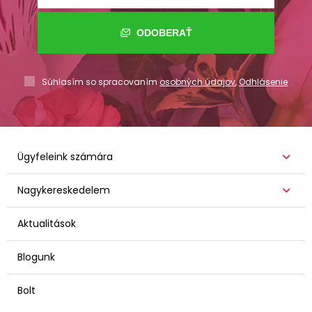
ODOBERAŤ
Súhlasím so spracovaním
osobných údajov
,
Odhlásenie
Ügyfeleink számára
Nagykereskedelem
Aktualitások
Blogunk
Bolt