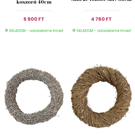
koszorú 40cm
5 900 FT
4 760 FT
SKLADOM - odosielame ihneď
SKLADOM - odosielame ihneď