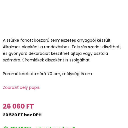
A szürke fonott koszorú természetes anyagból készült.
Alkalmas alapként a rendezéshez. Tetszés szerint díszítheti,
és gyönyörű dekorációt készíthet ajtaja vagy asztala
számára. Síremlékek díszeként is szolgálhat.
Paraméterek: átmérő 70 cm, mélység 15 cm
Zobraziť celý popis
26 060 FT
20 520 FT bez DPH