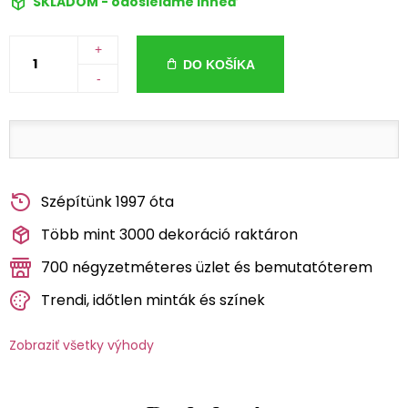
SKLADOM - odosielame ihneď
+
DO KOŠÍKA
-
Szépítünk 1997 óta
Több mint 3000 dekoráció raktáron
700 négyzetméteres üzlet és bemutatóterem
Trendi, időtlen minták és színek
Zobraziť všetky výhody