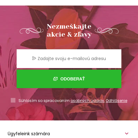
Nezmeškajte
akcie & zľavy
ODOBERAŤ
Súhlasím so spracovaním
osobných údajov
,
Odhlásenie
Ügyfeleink számára