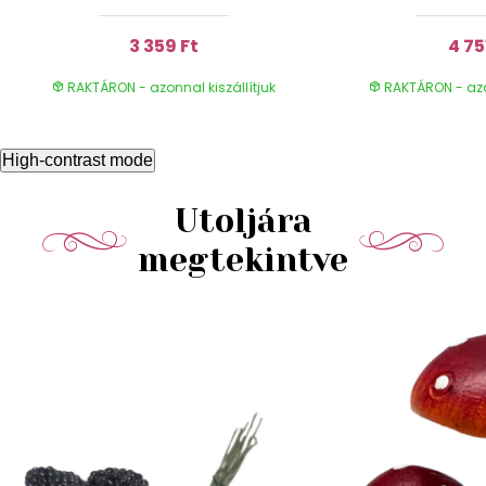
3 359 Ft
4 75
RAKTÁRON - azonnal kiszállítjuk
RAKTÁRON - azon
High-contrast mode
Utoljára
megtekintve