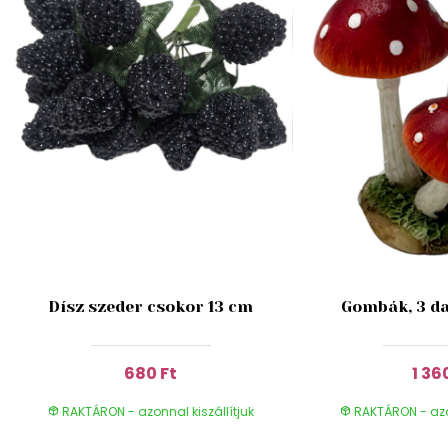
Dísz szeder csokor 13 cm
Gombák, 3 da
680 Ft
1 36
RAKTÁRON - azonnal kiszállítjuk
RAKTÁRON - azon