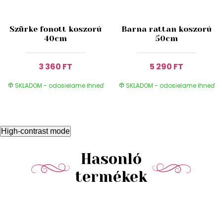
Szürke fonott koszorú
Barna rattan koszorú
40cm
50cm
3 360 FT
5 290 FT
SKLADOM - odosielame ihneď
SKLADOM - odosielame ihneď
High-contrast mode
Hasonló
termékek