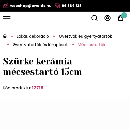
webshop@ewalds.hu
96 884 138
Lakás dekoráció
Gyertyák és gyertyatartók
Gyertyatartók és lámpások
Mécsestartók
Szürke kerámia
mécsestartó 15cm
12715
Kód produktu: