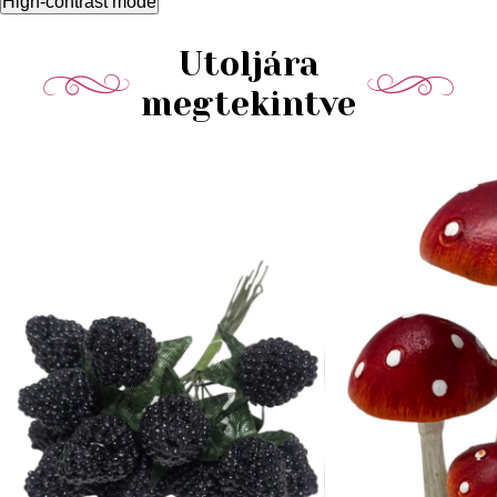
High-contrast mode
Utoljára
megtekintve