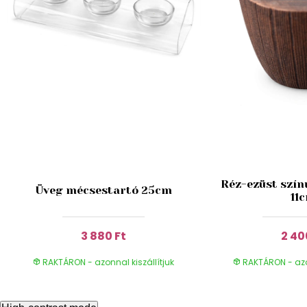
Réz-ezüst szín
Üveg mécsestartó 25cm
11
3 880 Ft
2 40
RAKTÁRON - azonnal kiszállítjuk
RAKTÁRON - azon