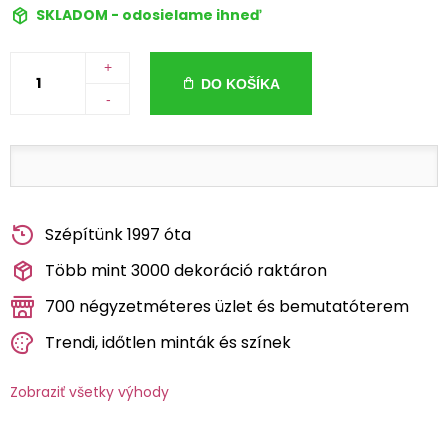
SKLADOM - odosielame ihneď
+
DO KOŠÍKA
-
Szépítünk 1997 óta
Több mint 3000 dekoráció raktáron
700 négyzetméteres üzlet és bemutatóterem
Trendi, időtlen minták és színek
Zobraziť všetky výhody