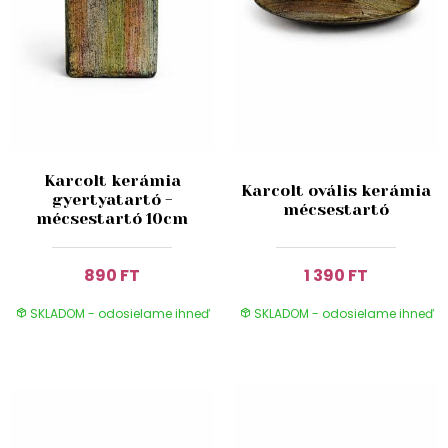
Karcolt kerámia
Karcolt ovális kerámia
gyertyatartó -
mécsestartó
mécsestartó 10cm
890 FT
1 390 FT
SKLADOM - odosielame ihneď
SKLADOM - odosielame ihneď