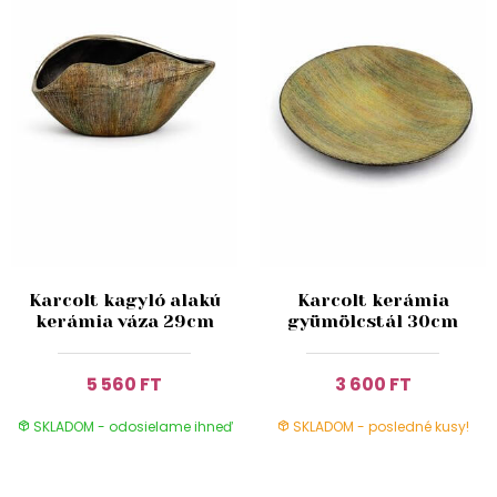
Karcolt kagyló alakú
Karcolt kerámia
kerámia váza 29cm
gyümölcstál 30cm
5 560 FT
3 600 FT
SKLADOM - odosielame ihneď
SKLADOM - posledné kusy!