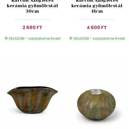
Karcolt szögletes
Karcolt szögletes
kerámia gyümölcstál
kerámia gyümölcstál
30cm
41cm
2 680 FT
4 600 FT
SKLADOM - odosielame ihneď
SKLADOM - odosielame ihneď