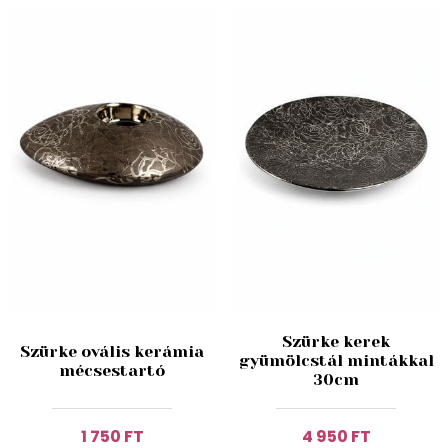
Szürke kerek
Szürke ovális kerámia
gyümölcstál mintákkal
mécsestartó
30cm
1 750 FT
4 950 FT