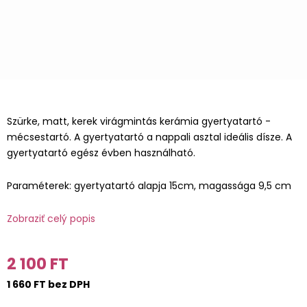
Szürke, matt, kerek virágmintás kerámia gyertyatartó -
mécsestartó. A gyertyatartó a nappali asztal ideális dísze. A
gyertyatartó egész évben használható.
Paraméterek: gyertyatartó alapja 15cm, magassága 9,5 cm
Zobraziť celý popis
2 100 FT
1 660 FT bez DPH