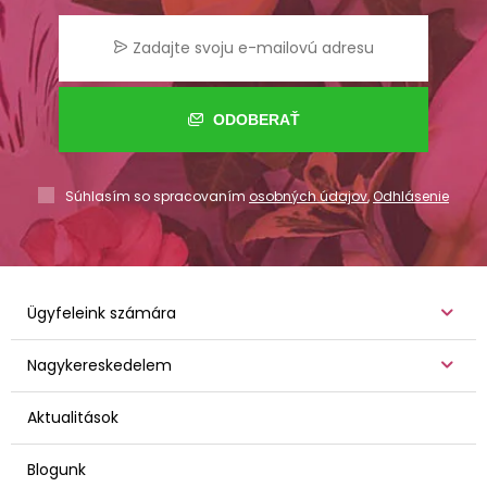
ODOBERAŤ
Súhlasím so spracovaním
osobných údajov
,
Odhlásenie
Ügyfeleink számára
Nagykereskedelem
Aktualitások
Blogunk