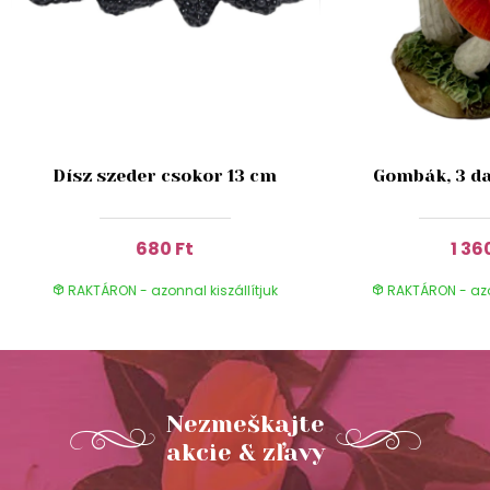
Dísz szeder csokor 13 cm
Gombák, 3 da
680 Ft
1 36
RAKTÁRON - azonnal kiszállítjuk
RAKTÁRON - azon
Nezmeškajte
akcie & zľavy