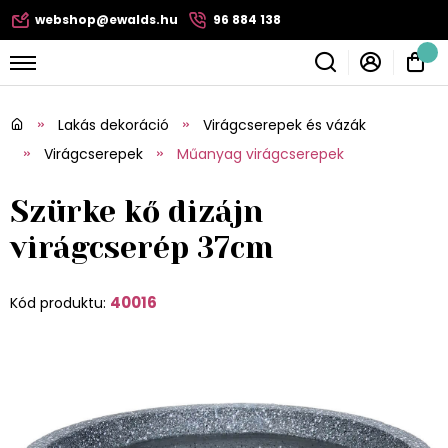
webshop@ewalds.hu
96 884 138
Lakás dekoráció
Virágcserepek és vázák
Virágcserepek
Műanyag virágcserepek
Szürke kő dizájn
virágcserép 37cm
40016
Kód produktu: