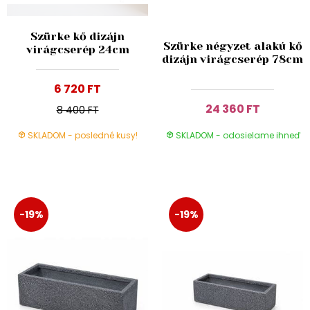
Szürke kő dizájn
Szürke négyzet alakú kő
virágcserép 24cm
dizájn virágcserép 78cm
6 720 FT
24 360 FT
8 400 FT
SKLADOM - posledné kusy!
SKLADOM - odosielame ihneď
-19%
-19%