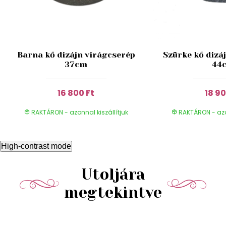
Barna kő dizájn virágcserép
Szürke kő dizá
37cm
44
16 800 Ft
18 90
RAKTÁRON - azonnal kiszállítjuk
RAKTÁRON - azon
High-contrast mode
Utoljára
megtekintve