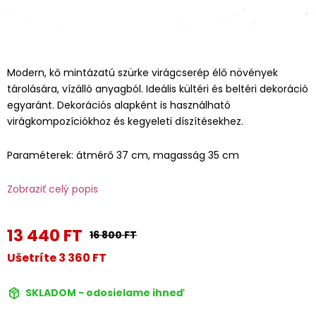
Modern, kő mintázatú szürke virágcserép élő növények
tárolására, vízálló anyagból. Ideális kültéri és beltéri dekoráció
egyaránt. Dekorációs alapként is használható
virágkompozíciókhoz és kegyeleti díszítésekhez.
Paraméterek: átmérő 37 cm, magasság 35 cm
Zobraziť celý popis
13 440 FT
16 800 FT
Ušetríte 3 360 FT
SKLADOM - odosielame ihneď