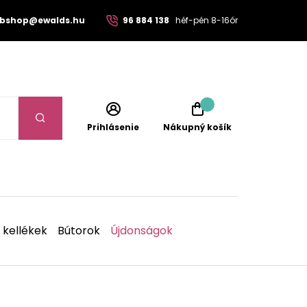
bshop@ewalds.hu
96 884 138
héf-pén 8-16ór
Prihlásenie
Nákupný košík
 kellékek
Bútorok
Újdonságok