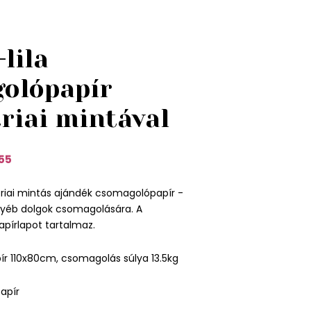
lila
olópapír
riai mintával
55
triai mintás ajándék csomagolópapír -
egyéb dolgok csomagolására. A
pírlapot tartalmaz.
ír 110x80cm, csomagolás súlya 13.5kg
apír