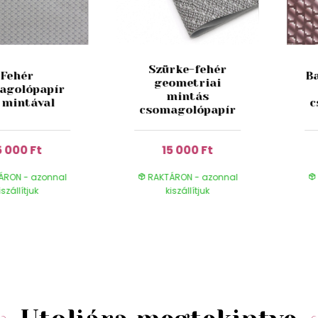
Szürke-fehér
Fehér
B
geometriai
agolópapír
mintás
a mintával
c
csomagolópapír
5 000 Ft
15 000 Ft
ÁRON - azonnal
RAKTÁRON - azonnal
iszállítjuk
kiszállítjuk