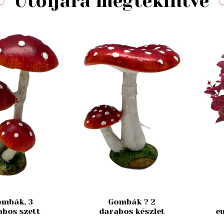
Utoljára megtekintve
mbák, 3
Gombák ? 2
abos szett
darabos készlet
e