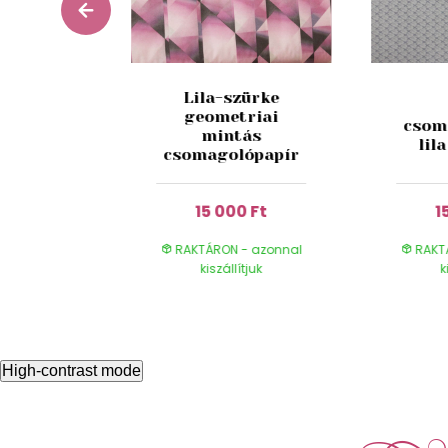
k
Lila-szürke
lópapír
geometriai
csom
piros
mintás
lil
ntával
csomagolópapír
0 Ft
15 000 Ft
1
- azonnal
RAKTÁRON - azonnal
RAKT
ítjuk
kiszállítjuk
k
High-contrast mode