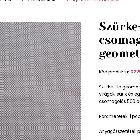
Szürke-
csomag
geomet
322
Kód produktu:
Szürke-lila geome
virágok, sütik és 
csomagolás 500 pa
Paraméterek: 1 pap
Anyagösszetétel: p