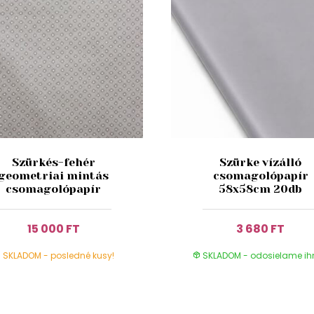
Szürkés-fehér
Szürke vízálló
geometriai mintás
csomagolópapír
csomagolópapír
58x58cm 20db
15 000 FT
3 680 FT
SKLADOM - posledné kusy!
SKLADOM - odosielame i