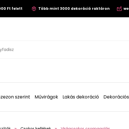
00 Ft felett
Több mint 3000 dekoráció raktáron
we
zezon szerint
Művirágok
Lakás dekoráció
Dekorációs
szítők
Csokor kellékek
Virágcsokor csomagolás