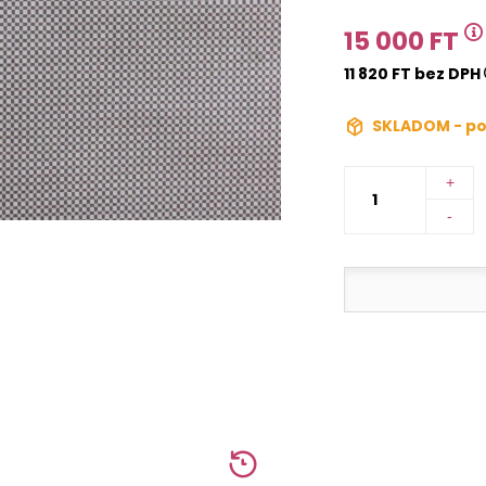
15 000 FT
11 820 FT bez DPH
SKLADOM - po
+
-