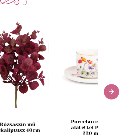
Porcelán csésze
Rózsaszín mű
alátéttel Pipacs
ukaliptusz 40cm
220 ml