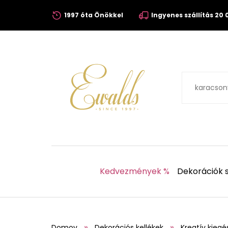
1997 óta Önökkel
Ingyenes szállítás 20 0
Kedvezmények %
Dekorációk s
Domov
Dekorációs kellékek
Kreatív kiegé