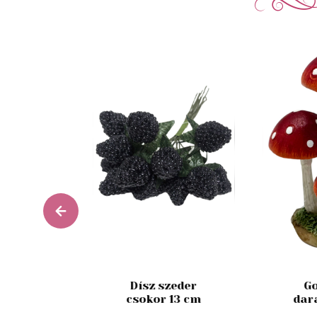
zín mű
Dísz szeder
Go
rózsa
csokor 13 cm
dar
 27cm