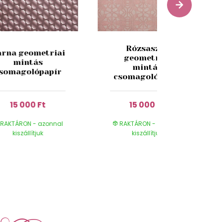
Rózsaszín
arna geometriai
geometriai
mintás
mintás
somagolópapír
csomagolópapír
15 000 Ft
15 000 Ft
RAKTÁRON - azonnal
RAKTÁRON - azonnal
kiszállítjuk
kiszállítjuk