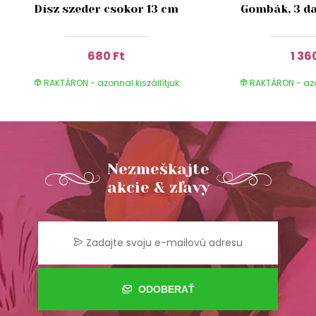
Dísz szeder csokor 13 cm
Gombák, 3 da
680 Ft
1 36
RAKTÁRON - azonnal kiszállítjuk
RAKTÁRON - azon
Nezmeškajte
akcie & zľavy
ODOBERAŤ