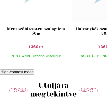
Mentazöld szatén szalag 1cm
Halványkék sza
50m
5
1 360 Ft
1 36
RAKTÁRON - azonnal kiszállítjuk
RAKTÁRON - azon
High-contrast mode
Utoljára
megtekintve