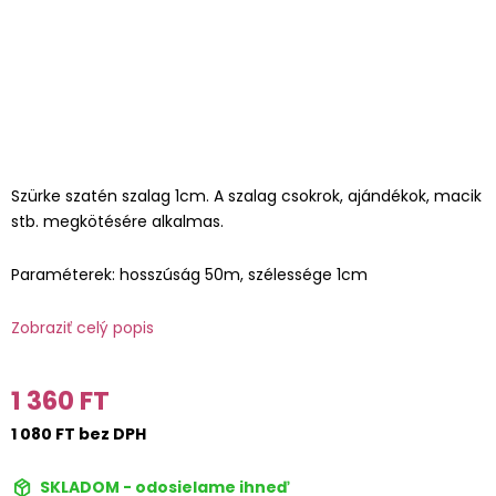
Szürke szatén szalag 1cm. A szalag csokrok, ajándékok, macik
stb. megkötésére alkalmas.
Paraméterek: hosszúság 50m, szélessége 1cm
Zobraziť celý popis
1 360 FT
1 080 FT bez DPH
SKLADOM - odosielame ihneď