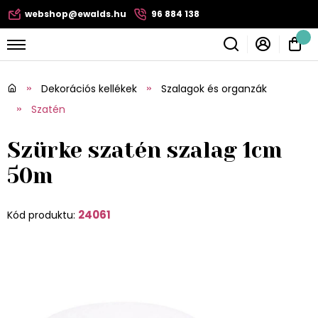
webshop@ewalds.hu
96 884 138
Dekorációs kellékek
Szalagok és organzák
Szatén
Szürke szatén szalag 1cm
50m
24061
Kód produktu: