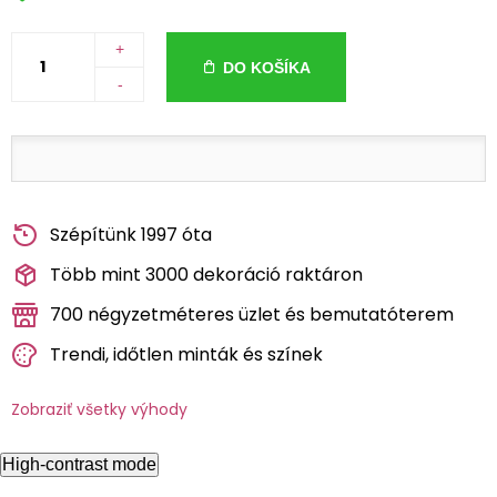
+
DO KOŠÍKA
-
Szépítünk 1997 óta
Több mint 3000 dekoráció raktáron
700 négyzetméteres üzlet és bemutatóterem
Trendi, időtlen minták és színek
Zobraziť všetky výhody
High-contrast mode