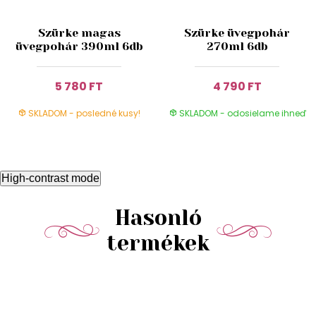
Szürke magas
Szürke üvegpohár
üvegpohár 390ml 6db
270ml 6db
5 780 FT
4 790 FT
SKLADOM - posledné kusy!
SKLADOM - odosielame ihneď
High-contrast mode
Hasonló
termékek