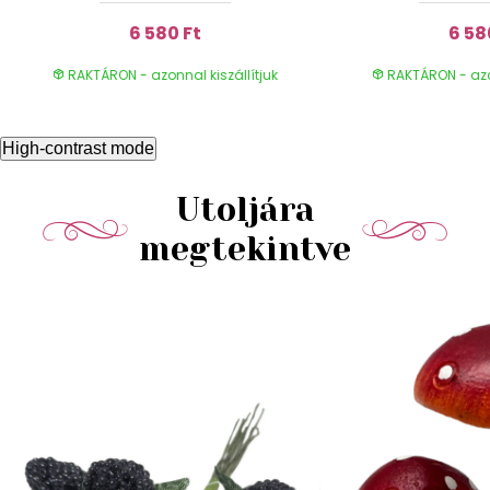
6 580 Ft
6 58
RAKTÁRON - azonnal kiszállítjuk
RAKTÁRON - azon
High-contrast mode
Utoljára
megtekintve