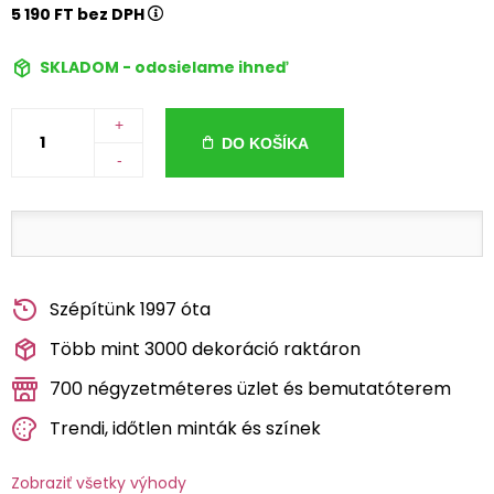
5 190 FT bez DPH
SKLADOM - odosielame ihneď
+
DO KOŠÍKA
-
Szépítünk 1997 óta
Több mint 3000 dekoráció raktáron
700 négyzetméteres üzlet és bemutatóterem
Trendi, időtlen minták és színek
Zobraziť všetky výhody