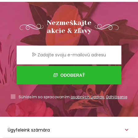
Nezmeškajte
akcie & zľavy
ODOBERAŤ
Súhlasím so spracovaním
osobných údajov
,
Odhlásenie
Ügyfeleink számára