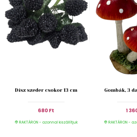
Dísz szeder csokor 13 cm
Gombák, 3 da
680 Ft
1 36
RAKTÁRON - azonnal kiszállítjuk
RAKTÁRON - azon