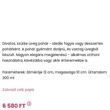
Divatos, szürke üveg pohár - ideális fagyis vagy desszertes
pohárként. A pohár gyémánt dizájnú, és vastag üvegből
készült. Nagyon elegáns megjelenésű - alkalmas otthoni
használatra, kávézókba vagy akár étteremekbe is.
Paraméterek: átmérője 12 cm, magassága 10 cm. Űrtartalom
300 ml
Zobraziť celý popis
6 580 FT