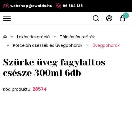
webshop@ewalds.hu
96 884 138
Lakás dekoráció
Tálalás és teríték
Porcelán csészék és üvegpoharak
Üvegpoharak
Szürke üveg fagylaltos
csésze 300ml 6db
28574
Kód produktu: