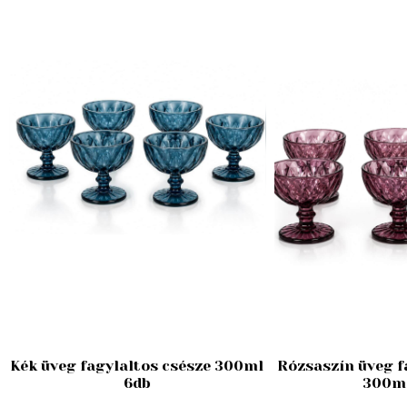
Kék üveg fagylaltos csésze 300ml
Rózsaszín üveg f
6db
300ml