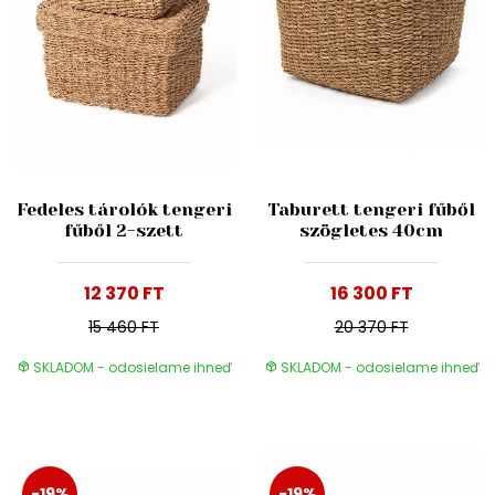
Fedeles tárolók tengeri
Taburett tengeri fűből
fűből 2-szett
szögletes 40cm
12 370 FT
16 300 FT
15 460 FT
20 370 FT
SKLADOM - odosielame ihneď
SKLADOM - odosielame ihneď
-19%
-19%