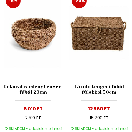
-19%
-20%
Dekoratív edény tengeri
Tároló tengeri fűből
fűből 20cm
fülekkel 50cm
6 010 FT
12 560 FT
7 510 FT
15 700 FT
SKLADOM - odosielame ihneď
SKLADOM - odosielame ihneď