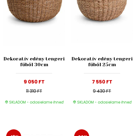
Dekoratív edény tengeri
Dekoratív edény tengeri
fűből 30cm
fűből 25cm
9 050 FT
7 550 FT
11 310 FT
9 430 FT
SKLADOM - odosielame ihneď
SKLADOM - odosielame ihneď