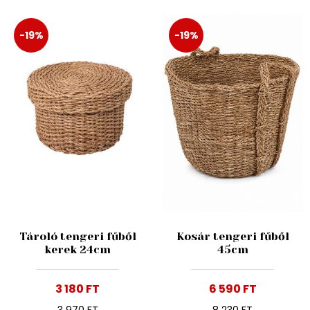
-19%
-19%
Tároló tengeri fűből
Kosár tengeri fűből
kerek 24cm
45cm
3 180 FT
6 590 FT