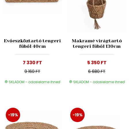
Evőeszköztartó tengeri
Makramé virágtartó
fűből 40cm
tengeri fűből 130cm
7 330 FT
5 350 FT
9 160 FT
6 680 FT
SKLADOM - odosielame ihneď
SKLADOM - odosielame ihneď
-19%
-19%