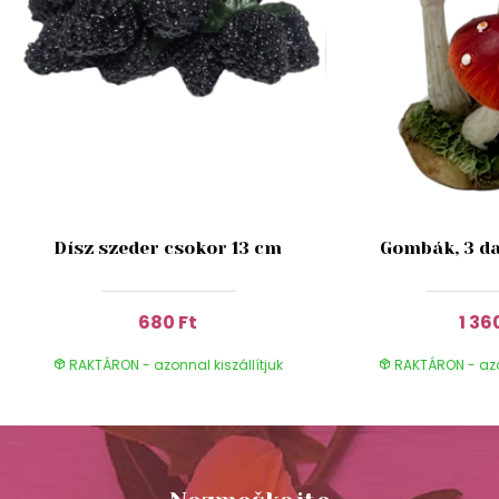
Dísz szeder csokor 13 cm
Gombák, 3 da
680 Ft
1 36
RAKTÁRON - azonnal kiszállítjuk
RAKTÁRON - azon