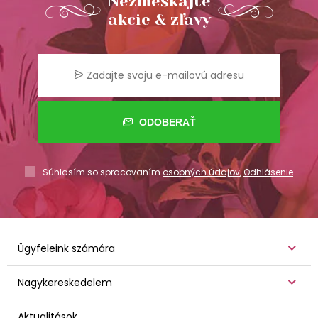
Nezmeškajte
akcie & zľavy
ODOBERAŤ
Súhlasím so spracovaním
osobných údajov
,
Odhlásenie
Ügyfeleink számára
Nagykereskedelem
Aktualitások