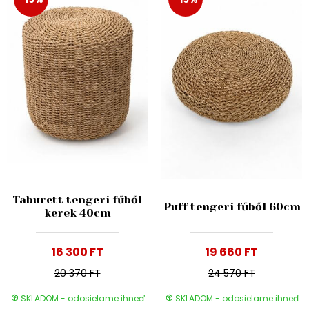
Taburett tengeri fűből
Puff tengeri fűből 60cm
kerek 40cm
16 300 FT
19 660 FT
20 370 FT
24 570 FT
SKLADOM - odosielame ihneď
SKLADOM - odosielame ihneď