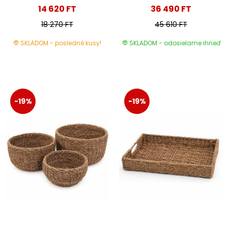
14 620 FT
36 490 FT
18 270 FT
45 610 FT
SKLADOM - posledné kusy!
SKLADOM - odosielame ihneď
-19%
-19%