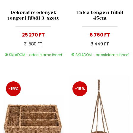
Dekoratív edények
Tálca tengeri fűből
tengeri fűből 3-szett
45cm
25 270 FT
6 760 FT
31 580 FT
8 440 FT
SKLADOM - odosielame ihneď
SKLADOM - odosielame ihneď
-19%
-19%