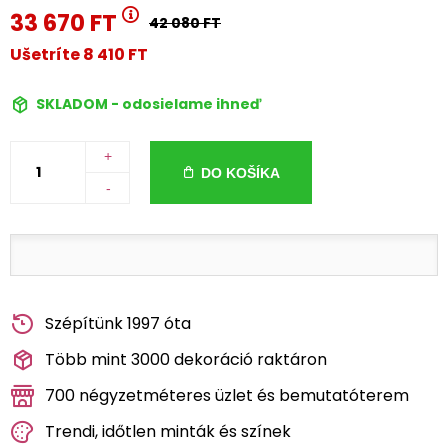
33 670 FT
42 080 FT
Ušetríte 8 410 FT
SKLADOM - odosielame ihneď
+
DO KOŠÍKA
-
Szépítünk 1997 óta
Több mint 3000 dekoráció raktáron
700 négyzetméteres üzlet és bemutatóterem
Trendi, időtlen minták és színek