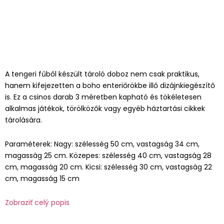
A tengeri fűből készült tároló doboz nem csak praktikus,
hanem kifejezetten a boho enteriőrökbe illő dizájnkiegészítő
is. Ez a csinos darab 3 méretben kapható és tökéletesen
alkalmas játékok, törölközők vagy egyéb háztartási cikkek
tárolására.
Paraméterek: Nagy: szélesség 50 cm, vastagság 34 cm,
magasság 25 cm. Közepes: szélesség 40 cm, vastagság 28
cm, magasság 20 cm. Kicsi: szélesség 30 cm, vastagság 22
cm, magasság 15 cm
Zobraziť celý popis