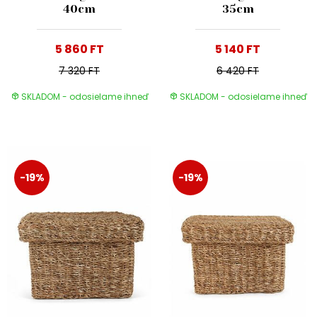
40cm
35cm
5 860 FT
5 140 FT
7 320 FT
6 420 FT
SKLADOM - odosielame ihneď
SKLADOM - odosielame ihneď
-19%
-19%