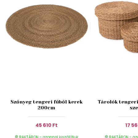
Szőnyeg tengeri fűből kerek
Tárolók tengeri
200cm
sze
45 610 Ft
17 56
RAKTÁRON - azonnal kiszállítjuk
RAKTÁRON - azon