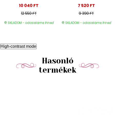
10 040 FT
7 520 FT
12 550 FT
9 390 FT
SKLADOM - odosielame ihneď
SKLADOM - odosielame ihneď
High-contrast mode
Hasonló
termékek