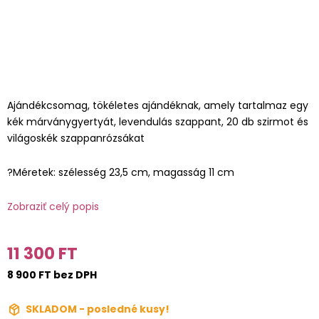
Ajándékcsomag, tökéletes ajándéknak, amely tartalmaz egy
kék márványgyertyát, levendulás szappant, 20 db szirmot és
világoskék szappanrózsákat
?Méretek: szélesség 23,5 cm, magasság 11 cm
Zobraziť celý popis
11 300 FT
8 900 FT bez DPH
SKLADOM - posledné kusy!