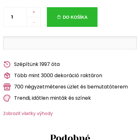
+
DO KOŠÍKA
-
Szépítünk 1997 óta
Több mint 3000 dekoráció raktáron
700 négyzetméteres üzlet és bemutatóterem
Trendi, időtlen minták és színek
Zobraziť všetky výhody
Podobné