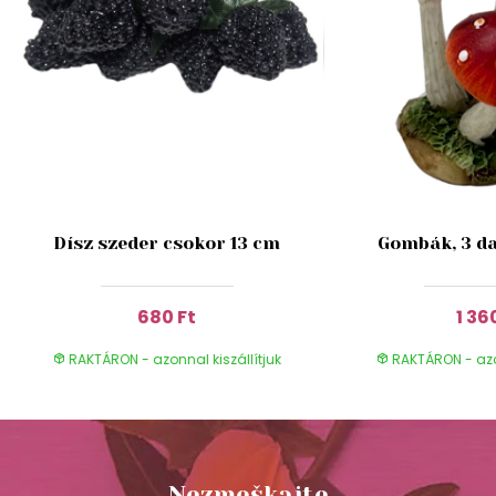
Dísz szeder csokor 13 cm
Gombák, 3 da
680 Ft
1 36
RAKTÁRON - azonnal kiszállítjuk
RAKTÁRON - azon
Nezmeškajte