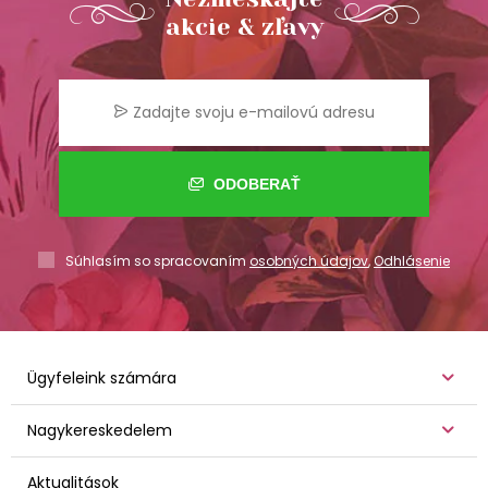
akcie & zľavy
ODOBERAŤ
Súhlasím so spracovaním
osobných údajov
,
Odhlásenie
Ügyfeleink számára
Nagykereskedelem
Aktualitások