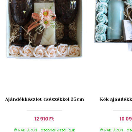
Ajándékkészlet csészékkel 25cm
Kék ajándékk
12 910 Ft
10 09
RAKTÁRON - azonnal kiszállítjuk
RAKTÁRON - azon