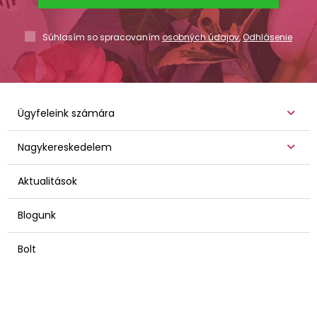
Súhlasím so spracovaním
osobných údajov
,
Odhlásenie
Ügyfeleink számára
Nagykereskedelem
Aktualitások
Blogunk
Bolt