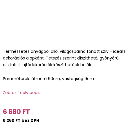
Természetes anyagból álló, világosbarna fonott szív - ideális
dekorációs alapként. Tetszés szerint díszíthető, gyönyörű
asztali, ill. ajtódekorációk készíthetőek belőle.
Paraméterek: átmérő 60cm, vastagság 9cm
Zobraziť celý popis
6 680 FT
5 260 FT bez DPH