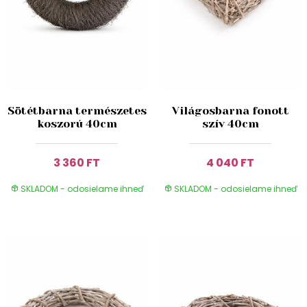
Sötétbarna természetes
Világosbarna fonott
koszorú 40cm
szív 40cm
3 360 FT
4 040 FT
SKLADOM - odosielame ihneď
SKLADOM - odosielame ihneď