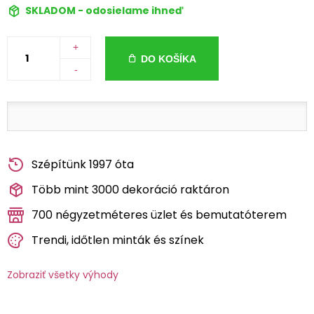
SKLADOM - odosielame ihneď
+
DO KOŠÍKA
-
Szépítünk 1997 óta
Több mint 3000 dekoráció raktáron
700 négyzetméteres üzlet és bemutatóterem
Trendi, időtlen minták és színek
Zobraziť všetky výhody