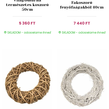
Világosbarna
Fakoszorú
természetes koszorú
fenyőfaágakból 40cm
50cm
5 360 FT
7 440 FT
SKLADOM - odosielame ihneď
SKLADOM - odosielame ihneď