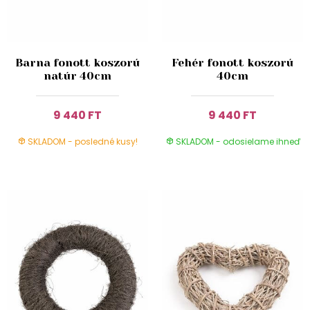
Barna fonott koszorú
Fehér fonott koszorú
natúr 40cm
40cm
9 440 FT
9 440 FT
SKLADOM - posledné kusy!
SKLADOM - odosielame ihneď