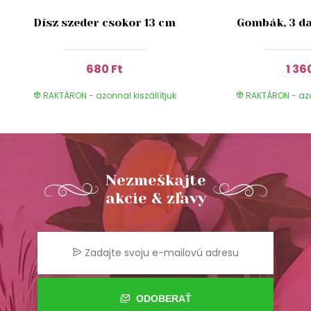
Dísz szeder csokor 13 cm
Gombák, 3 da
680 Ft
1 36
RAKTÁRON - azonnal kiszállítjuk
RAKTÁRON - azon
Nezmeškajte
akcie & zľavy
ODOBERAŤ