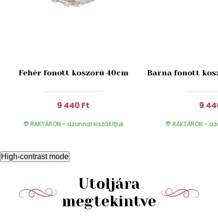
Fehér fonott koszorú 40cm
Barna fonott kos
9 440 Ft
9 44
RAKTÁRON - azonnal kiszállítjuk
RAKTÁRON - azon
High-contrast mode
Utoljára
megtekintve