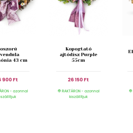
oszorú
Kopogtató
E
evendula
ajtódísz Purple
ónia 43 cm
55cm
6 900 Ft
26 150 Ft
ÁRON - azonnal
RAKTÁRON - azonnal
iszállítjuk
kiszállítjuk