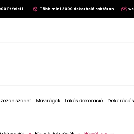
00 Ft felett
Több mint 3000 dekoráció raktáron
we
zezon szerint
Művirágok
Lakás dekoráció
Dekorációs
i dekorációk
Húsvéti dekorációk
Húsvéti nyuszi