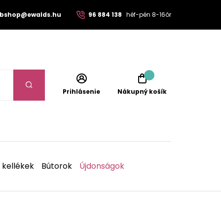
bshop@ewalds.hu
96 884 138
héf-pén 8-16ór
Prihlásenie
Nákupný košík
 kellékek
Bútorok
Újdonságok