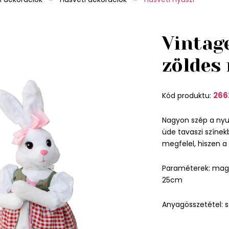
Vintag
zöldes
266
Kód produktu:
Nagyon szép a nyusz
üde tavaszi színek
megfelel, hiszen a
Paraméterek: mag
25cm
Anyagösszetétel: s