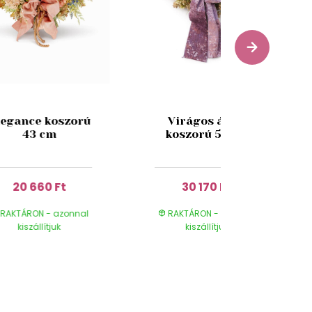
legance koszorú
Virágos álom
43 cm
koszorú 55 cm
20 660 Ft
30 170 Ft
RAKTÁRON - azonnal
RAKTÁRON - azonnal
kiszállítjuk
kiszállítjuk