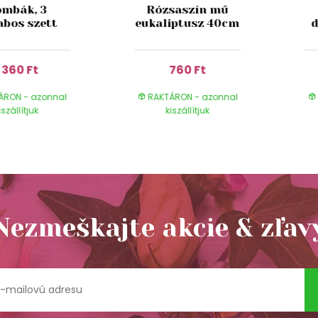
mbák, 3
Rózsaszín mű
abos szett
eukaliptusz 40cm
d
1 360 Ft
760 Ft
ÁRON - azonnal
RAKTÁRON - azonnal
iszállítjuk
kiszállítjuk
Nezmeškajte akcie & zľav