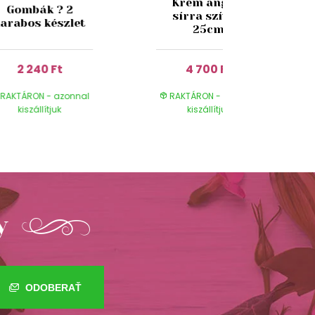
Krém angyal
Gombák ? 2
sírra szívvel
arabos készlet
25cm
2 240 Ft
4 700 Ft
RAKTÁRON - azonnal
RAKTÁRON - azonnal
kiszállítjuk
kiszállítjuk
y
ODOBERAŤ