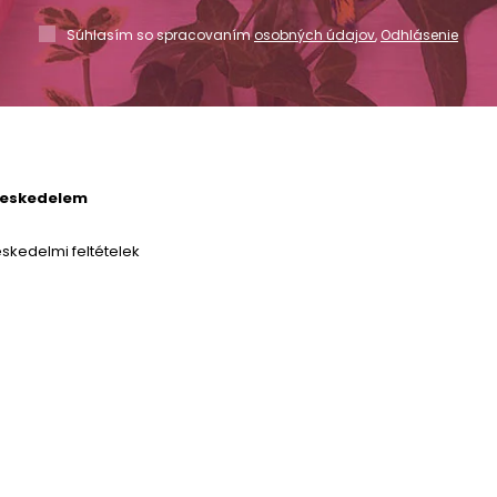
Súhlasím so spracovaním
osobných údajov
,
Odhlásenie
reskedelem
skedelmi feltételek