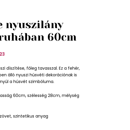
e nyuszilány
 ruhában 60cm
23
i díszítése, főleg tavasszal. Ez a fehér,
ben álló nyuszi húsvéti dekorációnak is
 nyúl a húsvét szimbóluma.
asság 60cm, szélesség 28cm, mélység
zövet, szintetikus anyag