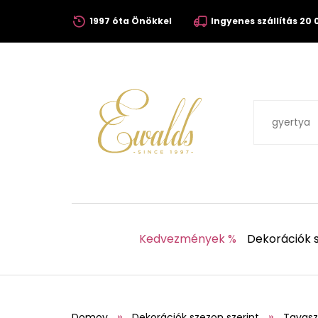
1997 óta Önökkel
Ingyenes szállítás 20 0
Kedvezmények %
Dekorációk s
Domov
Dekorációk szezon szerint
Tavasz