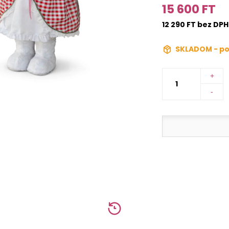
15 600 FT
12 290 FT bez DPH
SKLADOM - po
+
-