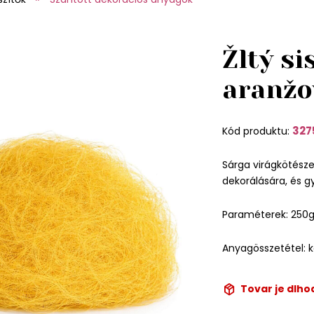
Žltý si
aranžo
327
Kód produktu:
Sárga virágkötészet
dekorálására, és gy
Paraméterek: 250
Anyagösszetétel: k
Tovar je dlh