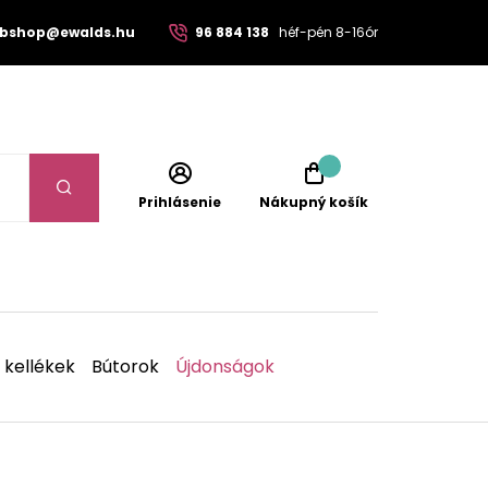
bshop@ewalds.hu
96 884 138
héf-pén 8-16ór
Prihlásenie
Nákupný košík
 kellékek
Bútorok
Újdonságok