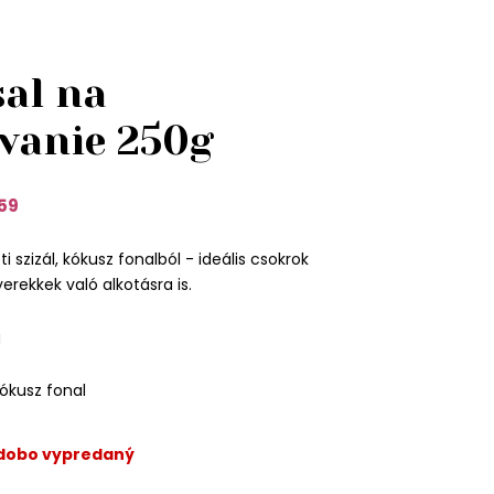
sal na
vanie 250g
59
i szizál, kókusz fonalból - ideális csokrok
erekkek való alkotásra is.
g
ókusz fonal
odobo vypredaný