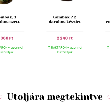
mbák, 3
Gombák ? 2
abos szett
darabos készlet
e
1 360 Ft
2 240 Ft
ÁRON - azonnal
RAKTÁRON - azonnal
iszállítjuk
kiszállítjuk
Utoljára megtekintve