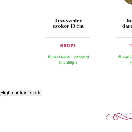
ed Wine
Dísz szeder
Go
 180 ml
csokor 13 cm
dar
 Ft
680 Ft
- azonnal
RAKTÁRON - azonnal
RAKT
ítjuk
kiszállítjuk
k
High-contrast mode