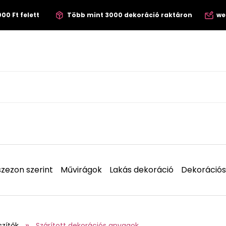
00 Ft felett
Több mint 3000 dekoráció raktáron
we
zezon szerint
Művirágok
Lakás dekoráció
Dekorációs
szítők
Szárított dekorációs anyagok