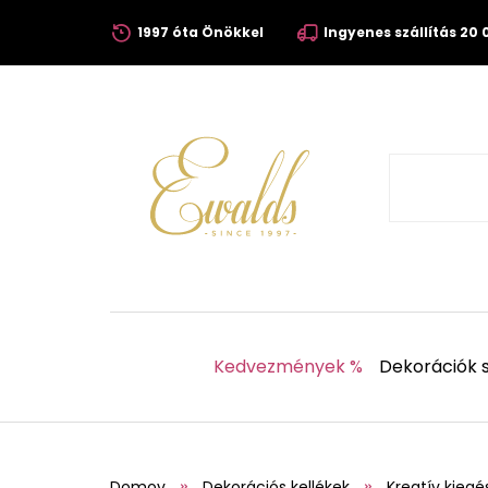
1997 óta Önökkel
Ingyenes szállítás 20 0
Kedvezmények %
Dekorációk s
Domov
Dekorációs kellékek
Kreatív kiegé