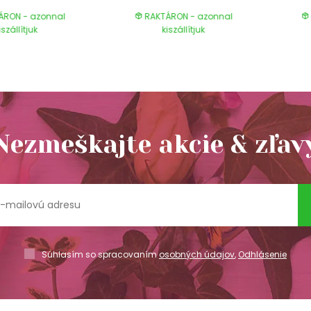
ÁRON - azonnal
RAKTÁRON - azonnal
iszállítjuk
kiszállítjuk
Nezmeškajte akcie & zľav
Súhlasím so spracovaním
osobných údajov
,
Odhlásenie