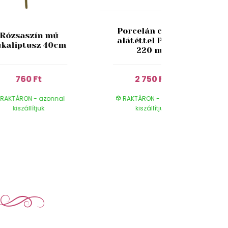
Porcelán csésze
Rózsaszín mű
alátéttel Pipacs
ukaliptusz 40cm
220 ml
760 Ft
2 750 Ft
RAKTÁRON - azonnal
RAKTÁRON - azonnal
kiszállítjuk
kiszállítjuk