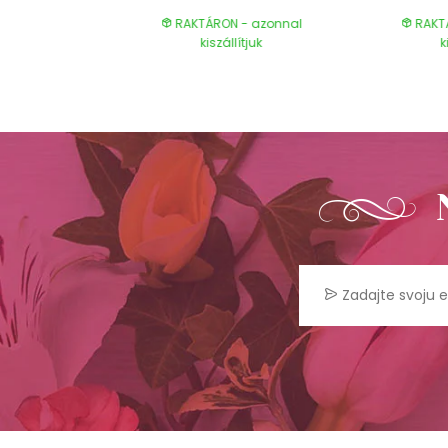
- azonnal
RAKTÁRON - azonnal
RAKT
ítjuk
kiszállítjuk
k