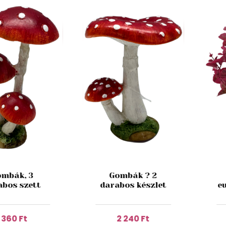
mbák, 3
Gombák ? 2
abos szett
darabos készlet
e
1 360 Ft
2 240 Ft