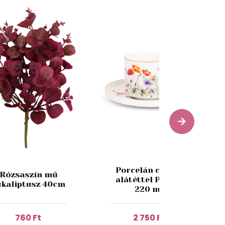
Porcelán csésze
Rózsaszín mű
alátéttel Pipacs
ukaliptusz 40cm
220 ml
760 Ft
2 750 Ft