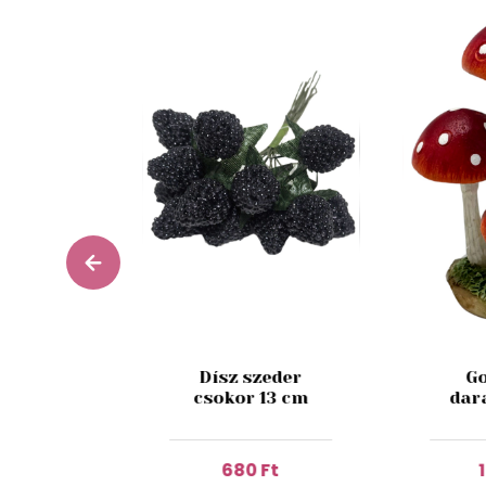
esh Fig
Dísz szeder
Go
 180 ml
csokor 13 cm
dar
 Ft
680 Ft