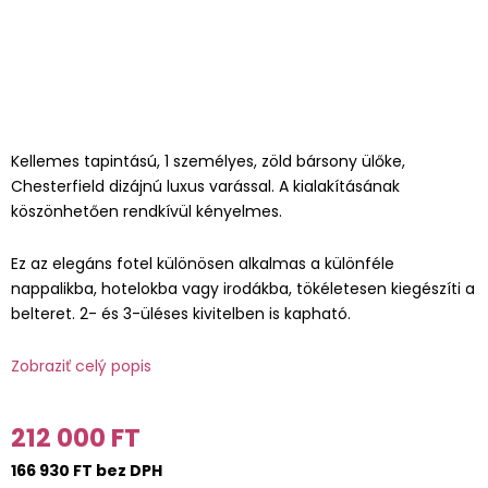
Kellemes tapintású, 1 személyes, zöld bársony ülőke,
Chesterfield dizájnú luxus varással. A kialakításának
köszönhetően rendkívül kényelmes.
Ez az elegáns fotel különösen alkalmas a különféle
nappalikba, hotelokba vagy irodákba, tökéletesen kiegészíti a
belteret. 2- és 3-üléses kivitelben is kapható.
Zobraziť celý popis
212 000 FT
166 930 FT bez DPH