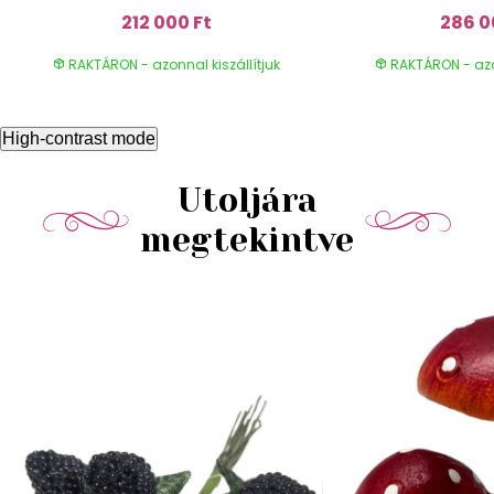
212 000 Ft
286 0
RAKTÁRON - azonnal kiszállítjuk
RAKTÁRON - azon
High-contrast mode
Utoljára
megtekintve