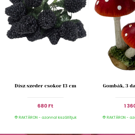
Dísz szeder csokor 13 cm
Gombák, 3 da
680 Ft
1 36
RAKTÁRON - azonnal kiszállítjuk
RAKTÁRON - azon