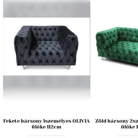
Fekete bársony 1személyes OLIVIA
Zöld bársony 2s
ülőke 112cm
ülőke 