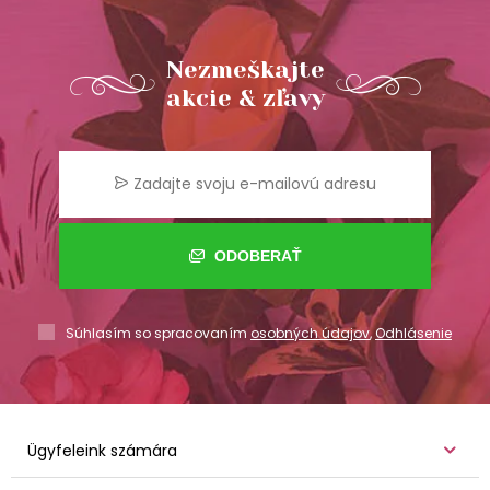
Nezmeškajte
akcie & zľavy
ODOBERAŤ
Súhlasím so spracovaním
osobných údajov
,
Odhlásenie
Ügyfeleink számára