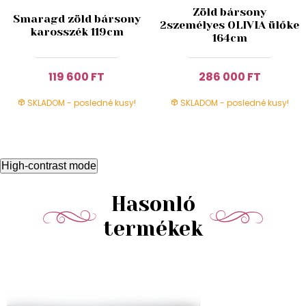
Zöld bársony
Smaragd zöld bársony
2személyes OLIVIA ülőke
karosszék 119cm
164cm
119 600 FT
286 000 FT
SKLADOM - posledné kusy!
SKLADOM - posledné kusy!
High-contrast mode
Hasonló
termékek