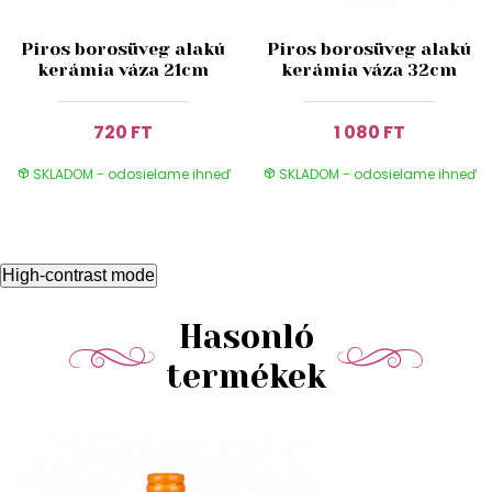
Piros borosüveg alakú
Piros borosüveg alakú
kerámia váza 21cm
kerámia váza 32cm
720 FT
1 080 FT
SKLADOM - odosielame ihneď
SKLADOM - odosielame ihneď
High-contrast mode
Hasonló
termékek