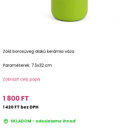
Zöld borosüveg alakú kerámia váza
Paraméterek: 7.5x32 cm
Zobraziť celý popis
1 800 FT
1 420 FT bez DPH
SKLADOM - odosielame ihneď