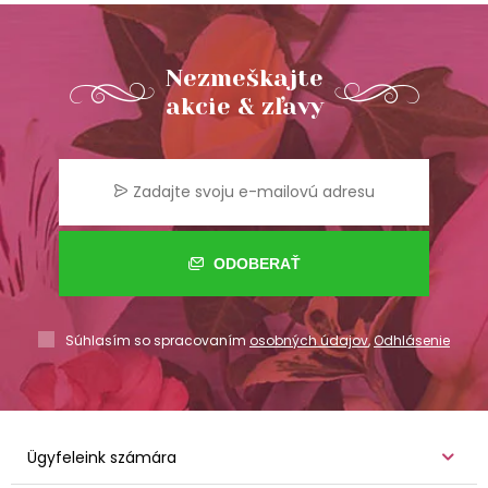
Nezmeškajte
akcie & zľavy
ODOBERAŤ
Súhlasím so spracovaním
osobných údajov
,
Odhlásenie
Ügyfeleink számára