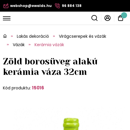
webshop@ewalds.hu
96 884 138
Lakás dekoráció
Virágcserepek és vázák
Vázák
Kerámia vázák
Zöld borosüveg alakú
kerámia váza 32cm
15016
Kód produktu: