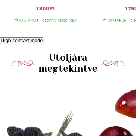
1 800 Ft
1 75
RAKTÁRON - azonnal kiszállítjuk
RAKTÁRON - azon
High-contrast mode
Utoljára
megtekintve