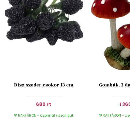
Dísz szeder csokor 13 cm
Gombák, 3 da
680 Ft
1 36
RAKTÁRON - azonnal kiszállítjuk
RAKTÁRON - azon