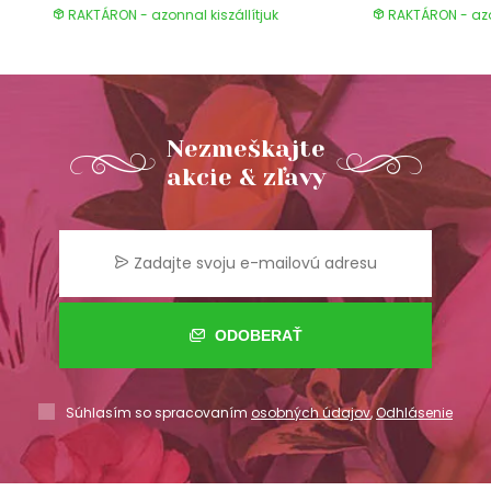
RAKTÁRON - azonnal kiszállítjuk
RAKTÁRON - azon
Nezmeškajte
akcie & zľavy
ODOBERAŤ
Súhlasím so spracovaním
osobných údajov
,
Odhlásenie