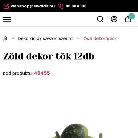
webshop@ewalds.hu
96 884 138
Dekorációk szezon szerint
Őszi dekorációk
Zöld dekor tök 12db
40455
Kód produktu: