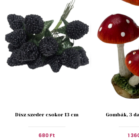
Dísz szeder csokor 13 cm
Gombák, 3 da
680 Ft
1 36