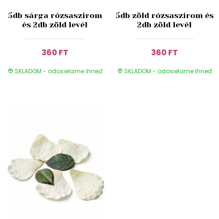
5db sárga rózsaszirom
5db zöld rózsaszirom és
és 2db zöld levél
2db zöld levél
360 FT
360 FT
SKLADOM - odosielame ihneď
SKLADOM - odosielame ihneď