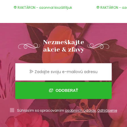
RAKTÁRON - azonnal kiszállítjuk
RAKTÁRON - azon
Nezmeškajte
akcie & zľavy
ODOBERAŤ
Súhlasím so spracovaním
osobných údajov
,
Odhlásenie