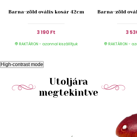
Barna-zöld ovális kosár 42cm
Barna-zöld ová
3 190 Ft
3 53
RAKTÁRON - azonnal kiszállítjuk
RAKTÁRON - azon
High-contrast mode
Utoljára
megtekintve