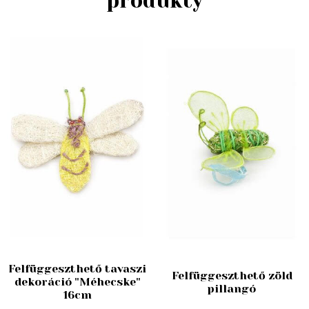
produkty
Felfüggeszthető tavaszi
Felfüggeszthető zöld
dekoráció "Méhecske"
pillangó
16cm