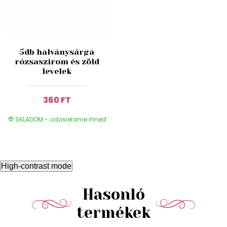
5db halványsárga
rózsaszirom és zöld
levelek
360 FT
SKLADOM - odosielame ihneď
High-contrast mode
Hasonló
termékek