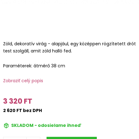
Zöld, dekoratív virág - alapjául, egy középpen rögzítetett drót
test szolgáll, amit zöld halló fed.
Paraméterek: átmérő 38 cm
Zobraziť celý popis
3 320 FT
2 620 FT bez DPH
SKLADOM - odosielame ihneď