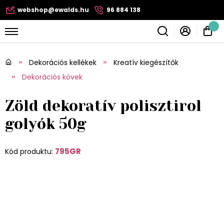
webshop@ewalds.hu
96 884 138
Dekorációs kellékek
Kreatív kiegészítők
Dekorációs kövek
Zöld dekoratív polisztirol
golyók 50g
795GR
Kód produktu: