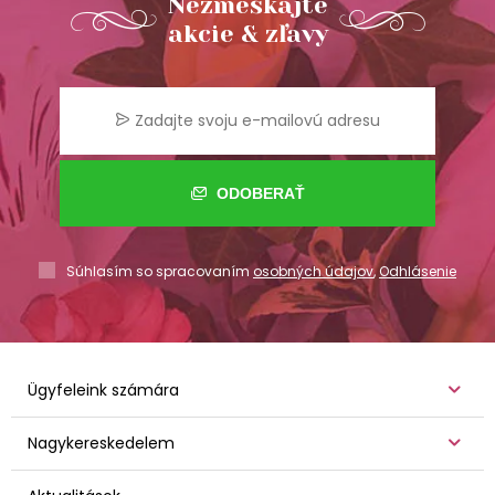
Nezmeškajte
akcie & zľavy
ODOBERAŤ
Súhlasím so spracovaním
osobných údajov
,
Odhlásenie
Ügyfeleink számára
Nagykereskedelem