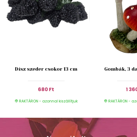
Dísz szeder csokor 13 cm
Gombák, 3 da
680 Ft
1 36
RAKTÁRON - azonnal kiszállítjuk
RAKTÁRON - azon