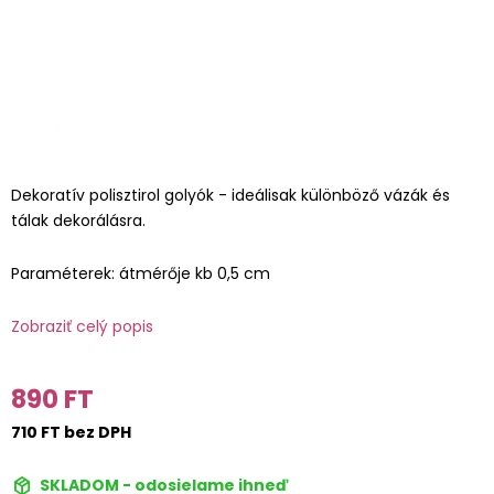
Dekoratív polisztirol golyók - ideálisak különböző vázák és
tálak dekorálásra.
Paraméterek: átmérője kb 0,5 cm
Zobraziť celý popis
890 FT
710 FT bez DPH
SKLADOM - odosielame ihneď