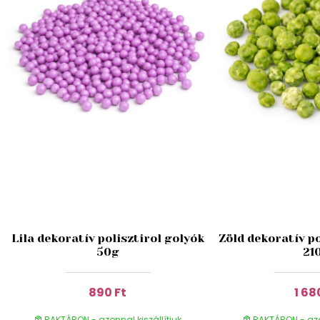
Lila dekoratív polisztirol golyók
Zöld dekoratív po
50g
21
890 Ft
1 68
RAKTÁRON - azonnal kiszállítjuk
RAKTÁRON - azon