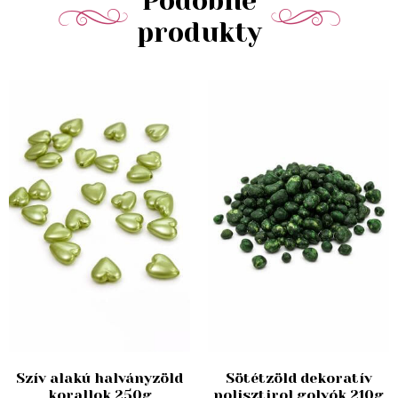
Podobné
produkty
Szív alakú halványzöld
Sötétzöld dekoratív
korallok 250g
polisztirol golyók 210g