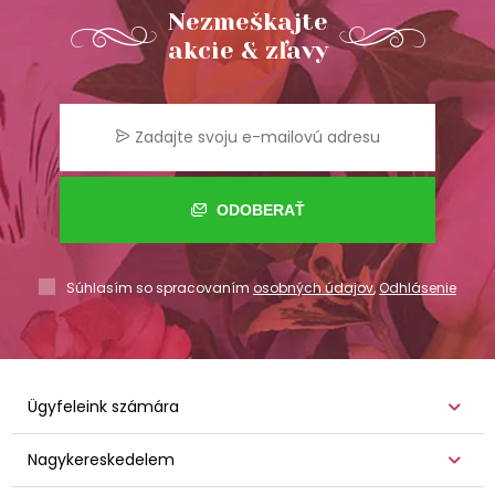
Nezmeškajte
akcie & zľavy
ODOBERAŤ
Súhlasím so spracovaním
osobných údajov
,
Odhlásenie
Ügyfeleink számára
Nagykereskedelem