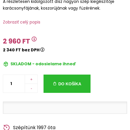
A részletesen kidolgozott dísz nagyon szép kiegészítője
karácsonyfájának, koszorújának vagy füzérének.
Zobraziť celý popis
2 960 FT
2 340 FT bez DPH
SKLADOM - odosielame ihneď
+
DO KOŠÍKA
-
Szépítünk 1997 óta