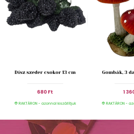
Dísz szeder csokor 13 cm
Gombák, 3 da
680 Ft
1 36
RAKTÁRON - azonnal kiszállítjuk
RAKTÁRON - azon