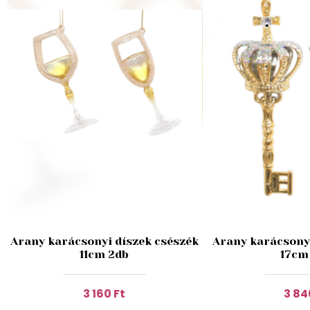
Arany karácsonyi díszek csészék
Arany karácsonyi
11cm 2db
17cm
3 160 Ft
3 84