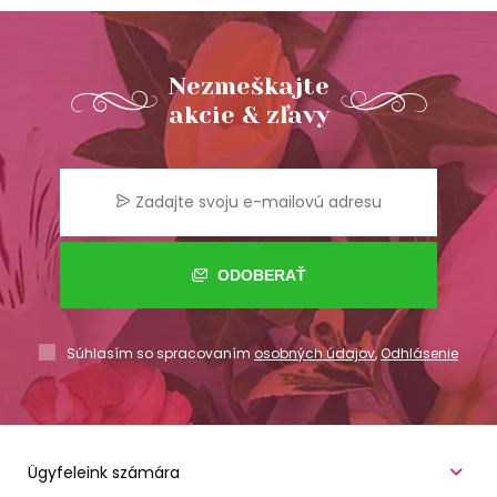
Nezmeškajte
akcie & zľavy
ODOBERAŤ
Súhlasím so spracovaním
osobných údajov
,
Odhlásenie
Ügyfeleink számára