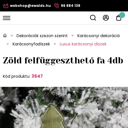
webshop@ewalds.hu
96 884 138
Dekorációk szezon szerint
Karácsonyi dekoráció
Karácsonyfadíszek
Luxus karácsonyi díszek
Zöld felfüggeszthető fa 4db
3647
Kód produktu: