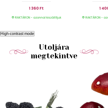
1 360 Ft
1 40
RAKTÁRON - azonnal kiszállítjuk
RAKTÁRON - azon
High-contrast mode
Utoljára
megtekintve