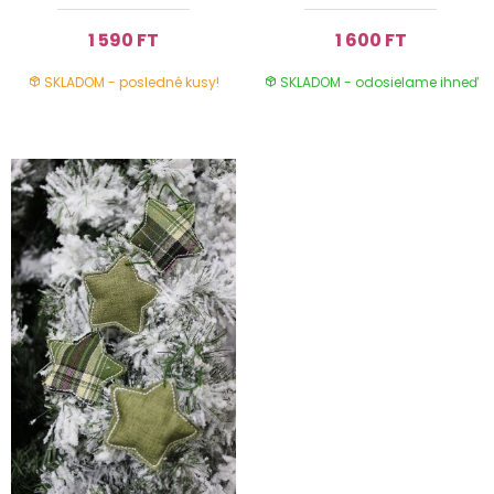
1 590 FT
1 600 FT
SKLADOM - posledné kusy!
SKLADOM - odosielame ihneď