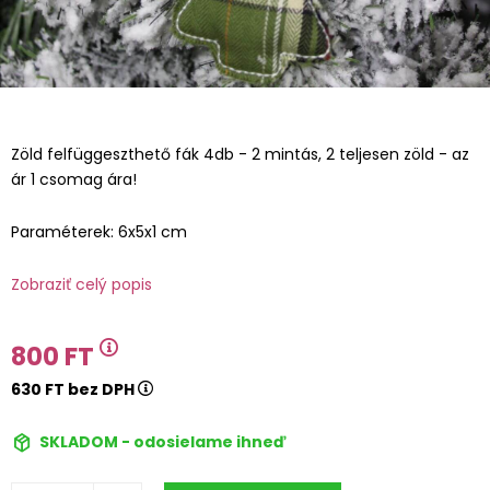
Zöld felfüggeszthető fák 4db - 2 mintás, 2 teljesen zöld - az
ár 1 csomag ára!
Paraméterek: 6x5x1 cm
Zobraziť celý popis
800 FT
630 FT bez DPH
SKLADOM - odosielame ihneď