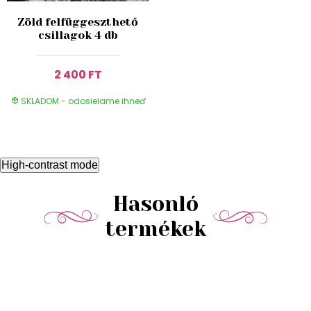
Zöld felfüggeszthető
csillagok 4 db
2 400 FT
SKLADOM - odosielame ihneď
High-contrast mode
Hasonló
termékek