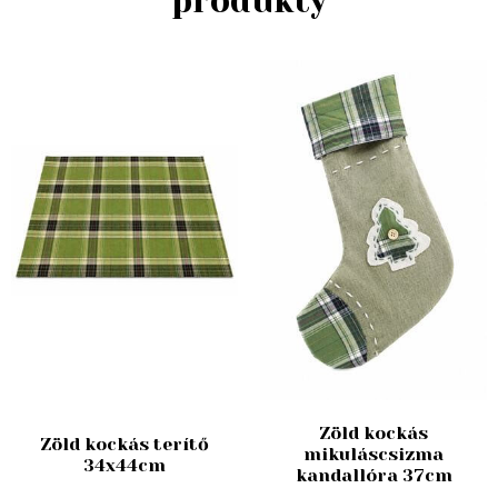
produkty
Zöld kockás
Zöld kockás terítő
mikuláscsizma
34x44cm
kandallóra 37cm