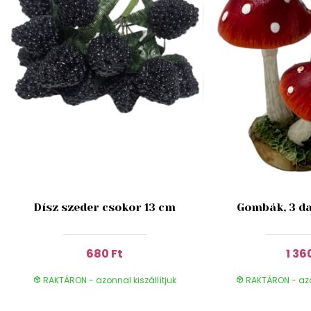
Dísz szeder csokor 13 cm
Gombák, 3 da
680 Ft
1 36
RAKTÁRON - azonnal kiszállítjuk
RAKTÁRON - azon