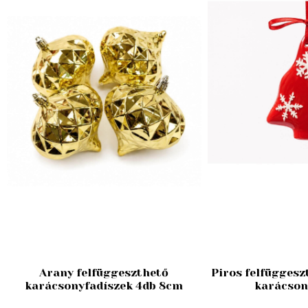
Arany felfüggeszthető
Piros felfüggesz
karácsonyfadíszek 4db 8cm
karácson