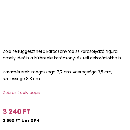
Zöld felfüggeszthető karácsonyfadísz korcsolyázó figura,
amely ideális a különféle karácsonyi és téli dekorációkba is.
Paraméterek: magassága 7,7 cm, vastagsága 3,5 cm,
szélessége 8,3 cm
Zobraziť celý popis
3 240 FT
2 560 FT bez DPH