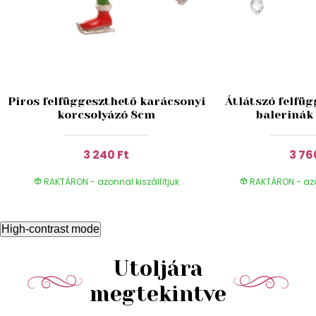
Piros felfüggeszthető karácsonyi
Átlátszó felfüg
korcsolyázó 8cm
balerinák
3 240 Ft
3 76
RAKTÁRON - azonnal kiszállítjuk
RAKTÁRON - azon
High-contrast mode
Utoljára
megtekintve