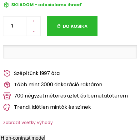
SKLADOM - odosielame ihneď
+
DO KOŠÍKA
-
Szépítünk 1997 óta
Több mint 3000 dekoráció raktáron
700 négyzetméteres üzlet és bemutatóterem
Trendi, időtlen minták és színek
Zobraziť všetky výhody
High-contrast mode