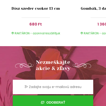
Dísz szeder csokor 13 cm
Gombák, 3 da
680 Ft
1 36
RAKTÁRON - azonnal kiszállítjuk
RAKTÁRON - azon
Nezmeškajte
akcie & zľavy
ODOBERAŤ