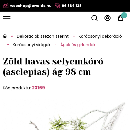
webshop@ewalds.hu
96 884 138
Dekorációk szezon szerint
Karácsonyi dekoráció
Karácsonyi virágok
Ágak és girlandok
Zöld havas selyemkóró
(asclepias) ág 98 cm
23169
Kód produktu: