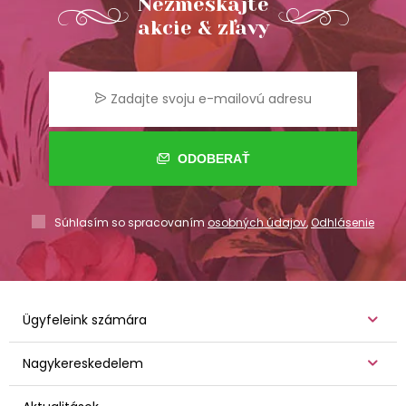
Nezmeškajte
akcie & zľavy
ODOBERAŤ
Súhlasím so spracovaním
osobných údajov
,
Odhlásenie
Ügyfeleink számára
Nagykereskedelem