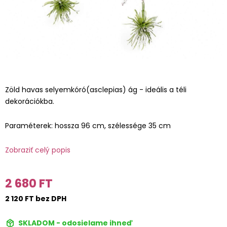
Zöld havas selyemkóró(asclepias) ág - ideális a téli
dekorációkba.
Paraméterek: hossza 96 cm, szélessége 35 cm
Zobraziť celý popis
2 680 FT
2 120 FT bez DPH
SKLADOM - odosielame ihneď