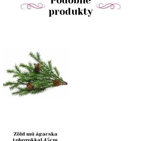
Podobné
produkty
Zöld mű ágacska
tobozokkal 45cm