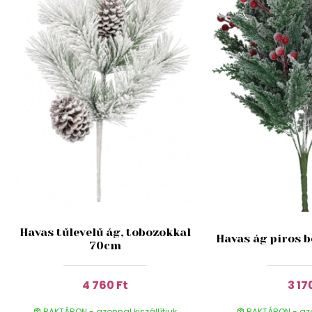
Havas tűlevelű ág, tobozokkal
Havas ág piros 
70cm
4 760 Ft
3 17
RAKTÁRON - azonnal kiszállítjuk
RAKTÁRON - azon