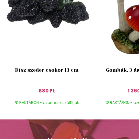
Dísz szeder csokor 13 cm
Gombák, 3 da
680 Ft
1 36
RAKTÁRON - azonnal kiszállítjuk
RAKTÁRON - azon