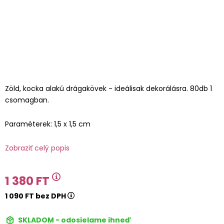
Zöld, kocka alakú drágakövek - ideálisak dekorálásra. 80db 1
csomagban.
Paraméterek: 1,5 x 1,5 cm
Zobraziť celý popis
1 380 FT
1 090 FT bez DPH
SKLADOM - odosielame ihneď