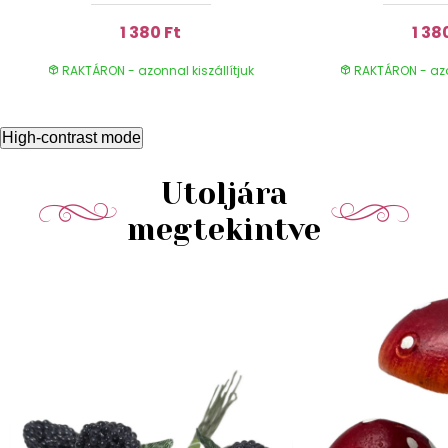
1 380 Ft
1 38
RAKTÁRON - azonnal kiszállítjuk
RAKTÁRON - azon
High-contrast mode
Utoljára
megtekintve