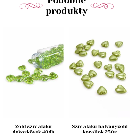
Podobné
produkty
Zöld szív alakú
Szív alakú halványzöld
dekorkövek 40db
korallok 250g