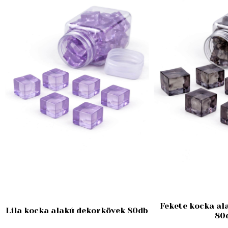
Fekete kocka al
Lila kocka alakú dekorkövek 80db
80