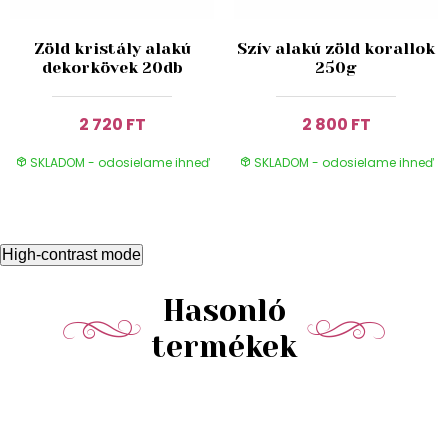
Zöld kristály alakú
Szív alakú zöld korallok
dekorkövek 20db
250g
2 720 FT
2 800 FT
SKLADOM - odosielame ihneď
SKLADOM - odosielame ihneď
High-contrast mode
Hasonló
termékek