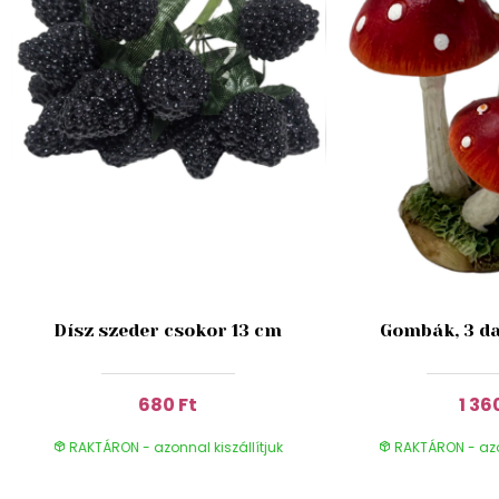
Dísz szeder csokor 13 cm
Gombák, 3 da
680 Ft
1 36
RAKTÁRON - azonnal kiszállítjuk
RAKTÁRON - azon