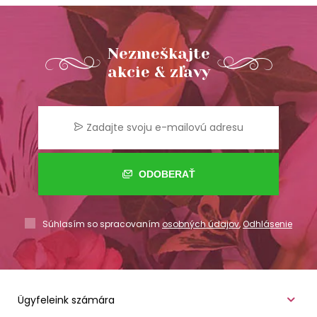
Nezmeškajte
akcie & zľavy
ODOBERAŤ
Súhlasím so spracovaním
osobných údajov
,
Odhlásenie
Ügyfeleink számára