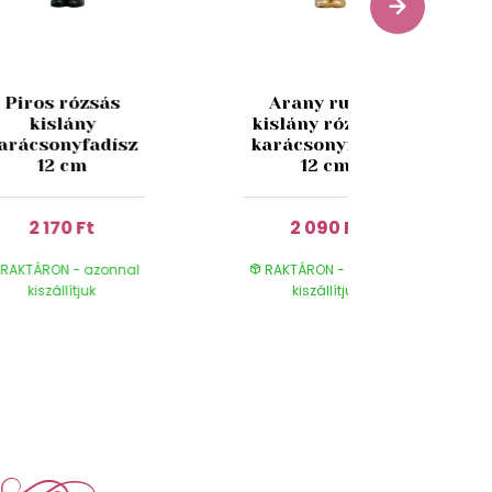
Piros rózsás
Arany ruhás
kislány
kislány rózsával
arácsonyfadísz
karácsonyfadísz
12 cm
12 cm
2 170 Ft
2 090 Ft
RAKTÁRON - azonnal
RAKTÁRON - azonnal
kiszállítjuk
kiszállítjuk