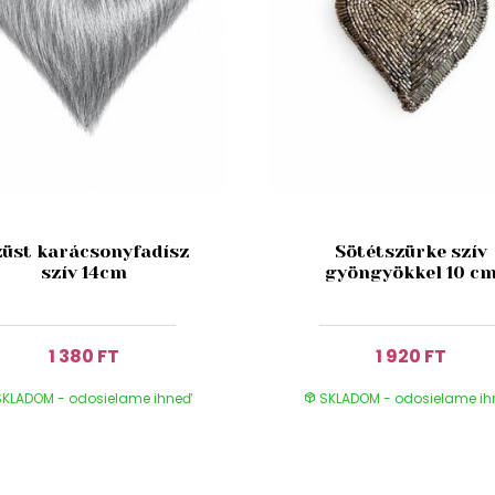
üst karácsonyfadísz
Sötétszürke szív
szív 14cm
gyöngyökkel 10 c
1 380 FT
1 920 FT
KLADOM - odosielame ihneď
SKLADOM - odosielame i