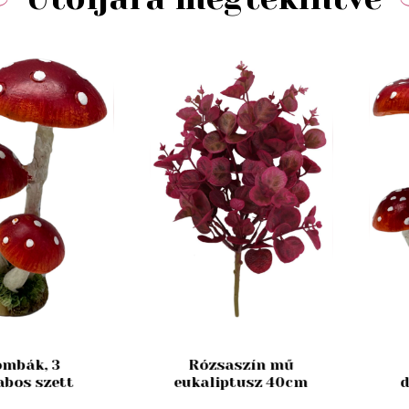
mbák, 3
Rózsaszín mű
abos szett
eukaliptusz 40cm
d