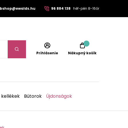
bshop@ewalds.hu
96 884 138
héf-pén 8-16ór
Prihlásenie
Nákupný košík
 kellékek
Bútorok
Újdonságok
zek