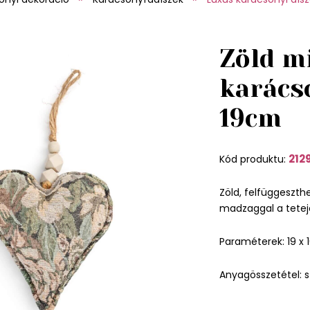
Zöld m
karács
19cm
212
Kód produktu:
Zöld, felfüggeszth
madzaggal a tetej
Paraméterek: 19 x 
Anyagösszetétel: sz