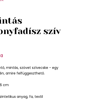
intás
onyfadísz szív
93
ető, mintás, szövet szívecske - egy
én, amire felfüggeszthető.
16 cm
intetikus anyag, fa, textil