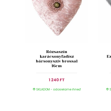
Rózsaszín
karácsonyfadísz
Ez
bársonyszív brossal
16cm
1 240 FT
SKLADOM - odosielame ihneď
S