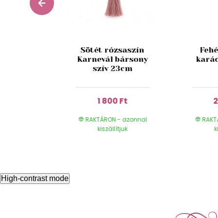
arany
Sötét rózsaszín
Fehé
yfadísz
Karnevál bársony
kará
ő 11 cm
szív 23cm
 Ft
1 800 Ft
2
- azonnal
RAKTÁRON - azonnal
RAKT
ítjuk
kiszállítjuk
k
High-contrast mode