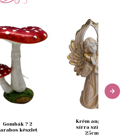
Krém angyal
Gombák ? 2
sírra szívvel
arabos készlet
25cm