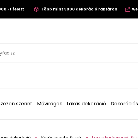
00 Ft felett
Több mint 3000 dekoráció raktáron
we
zezon szerint
Művirágok
Lakás dekoráció
Dekorációs
onyi dekoráció
Karácsonyfadíszek
Luxus karácsonyi dís