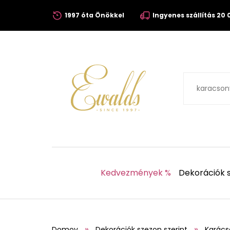
1997 óta Önökkel
Ingyenes szállítás 20 0
Kedvezmények %
Dekorációk s
Domov
Dekorációk szezon szerint
Karács