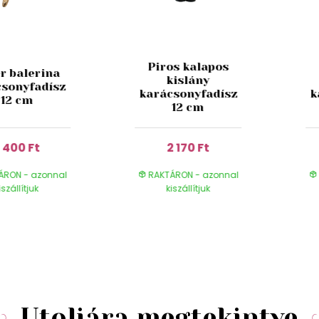
Piros kalapos
r balerina
kislány
csonyfadísz
karácsonyfadísz
k
12 cm
12 cm
 400 Ft
2 170 Ft
ÁRON - azonnal
RAKTÁRON - azonnal
iszállítjuk
kiszállítjuk
Utoljára megtekintve