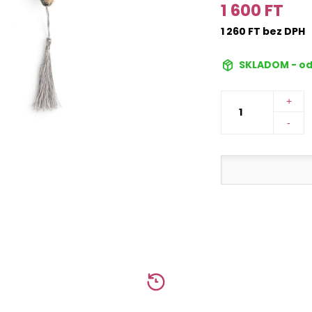
1 600 FT
1 260 FT bez DPH
SKLADOM - od
+
-