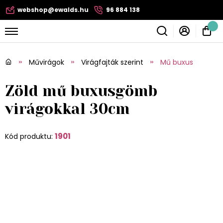
webshop@ewalds.hu
96 884 138
Művirágok
Virágfajták szerint
Mű buxus
Zöld mű buxusgömb
virágokkal 30cm
1901
Kód produktu: