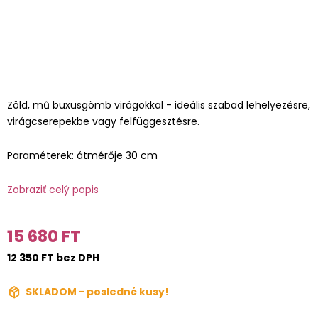
Zöld, mű buxusgömb virágokkal - ideális szabad lehelyezésre,
virágcserepekbe vagy felfüggesztésre.
Paraméterek: átmérője 30 cm
Zobraziť celý popis
15 680 FT
12 350 FT bez DPH
SKLADOM - posledné kusy!