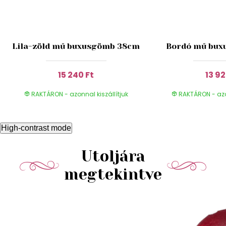
Lila-zöld mű buxusgömb 38cm
Bordó mű bux
15 240 Ft
13 92
RAKTÁRON - azonnal kiszállítjuk
RAKTÁRON - azon
High-contrast mode
Utoljára
megtekintve