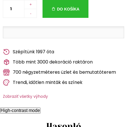
+
DO KOŠÍKA
-
Szépítünk 1997 óta
Több mint 3000 dekoráció raktáron
700 négyzetméteres üzlet és bemutatóterem
Trendi, időtlen minták és színek
Zobraziť všetky výhody
High-contrast mode
Hasonló