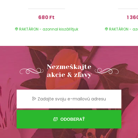
680 Ft
1 36
RAKTÁRON - azonnal kiszállítjuk
RAKTÁRON - azon
Nezmeškajte
akcie & zľavy
ODOBERAŤ