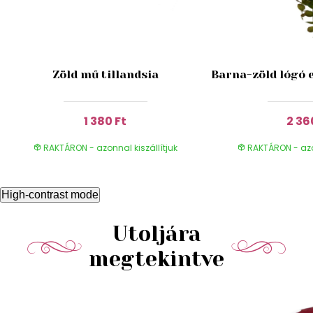
Zöld mű tillandsia
Barna-zöld lógó 
1 380 Ft
2 36
RAKTÁRON - azonnal kiszállítjuk
RAKTÁRON - azon
High-contrast mode
Utoljára
megtekintve