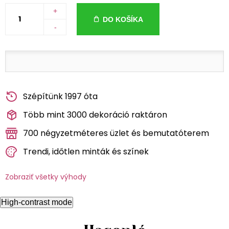
+
DO KOŠÍKA
-
Szépítünk 1997 óta
Több mint 3000 dekoráció raktáron
700 négyzetméteres üzlet és bemutatóterem
Trendi, időtlen minták és színek
Zobraziť všetky výhody
High-contrast mode