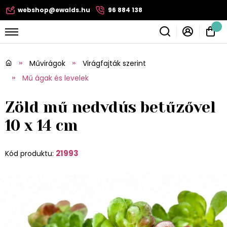
webshop@ewalds.hu
96 884 138
Művirágok
Virágfajták szerint
Mű ágak és levelek
Zöld mű nedvdús betűzővel
10 x 14 cm
21993
Kód produktu: