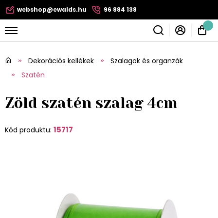
webshop@ewalds.hu
96 884 138
Dekorációs kellékek
Szalagok és organzák
Szatén
Zöld szatén szalag 4cm
15717
Kód produktu: