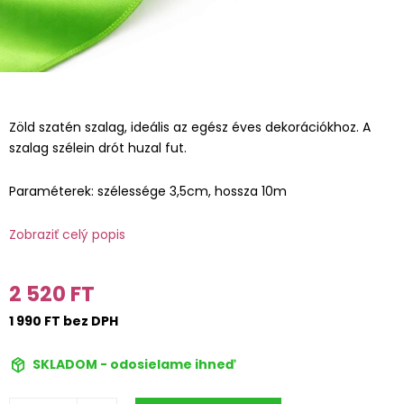
Zöld szatén szalag, ideális az egész éves dekorációkhoz. A
szalag szélein drót huzal fut.
Paraméterek: szélessége 3,5cm, hossza 10m
Zobraziť celý popis
2 520 FT
1 990 FT bez DPH
SKLADOM - odosielame ihneď