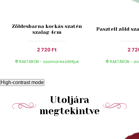
Zöldesbarna kockás szatén
Pasztell zöld sz
szalag 4cm
2 720 Ft
2 72
RAKTÁRON - azonnal kiszállítjuk
RAKTÁRON - azon
High-contrast mode
Utoljára
megtekintve