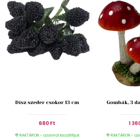
Dísz szeder csokor 13 cm
Gombák, 3 da
680 Ft
1 36
RAKTÁRON - azonnal kiszállítjuk
RAKTÁRON - azon