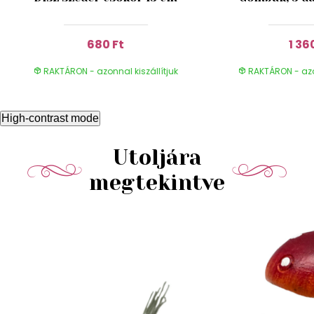
680 Ft
1 36
RAKTÁRON - azonnal kiszállítjuk
RAKTÁRON - azon
High-contrast mode
Utoljára
megtekintve