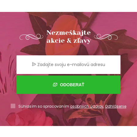
Nezmeškajte
akcie & zľavy
ODOBERAŤ
Súhlasím so spracovaním
osobných údajov
,
Odhlásenie