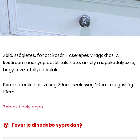
Zöld, szögletes, fonott kosár - cserepes virágokhoz. A
kosárban műanyag betét található, amely megakadályozza,
hogy a víz kifollyon belőle.
Paraméterek: hosszúság 20cm, szélesség 20cm, magasság:
19cm
Zobraziť celý popis
Tovar je dlhodobo vypredaný