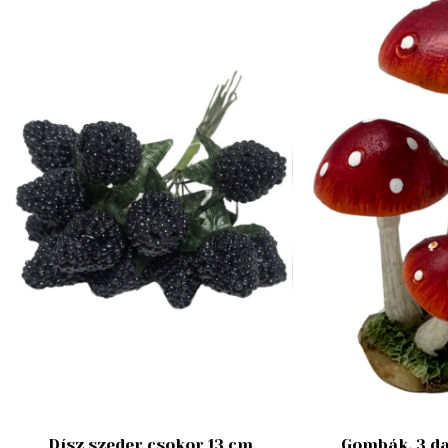
Dísz szeder csokor 13 cm
Gombák, 3 da