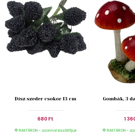
Dísz szeder csokor 13 cm
Gombák, 3 da
680 Ft
1 36
RAKTÁRON - azonnal kiszállítjuk
RAKTÁRON - azon