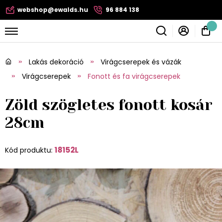
webshop@ewalds.hu
96 884 138
Lakás dekoráció
Virágcserepek és vázák
Virágcserepek
Fonott és fa virágcserepek
Zöld szögletes fonott kosár
28cm
18152L
Kód produktu: