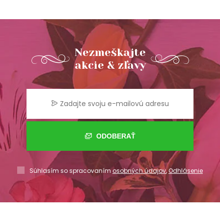
Nezmeškajte
akcie & zľavy
ODOBERAŤ
Súhlasím so spracovaním
osobných údajov
,
Odhlásenie