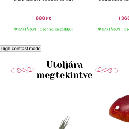
680 Ft
1 36
RAKTÁRON - azonnal kiszállítjuk
RAKTÁRON - azon
High-contrast mode
Utoljára
megtekintve