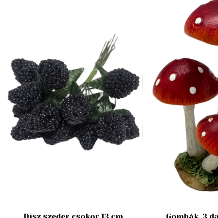
Dísz szeder csokor 13 cm
Gombák, 3 da