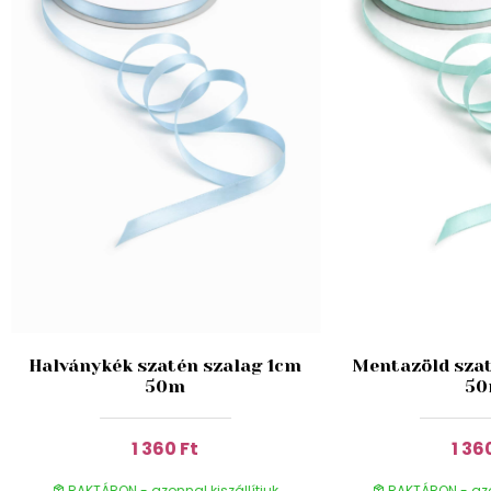
Halványkék szatén szalag 1cm
Mentazöld szat
50m
5
1 360 Ft
1 36
RAKTÁRON - azonnal kiszállítjuk
RAKTÁRON - azon