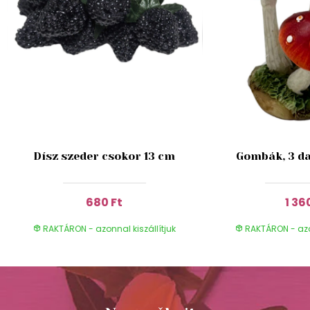
Dísz szeder csokor 13 cm
Gombák, 3 da
680 Ft
1 36
RAKTÁRON - azonnal kiszállítjuk
RAKTÁRON - azon