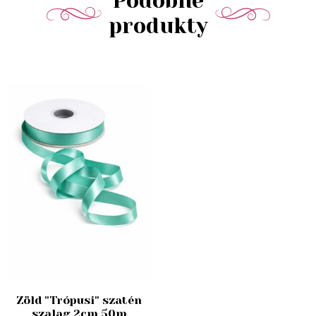
Podobné
produkty
Zöld "Trópusi" szatén
szalag 2cm 50m