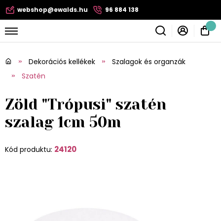
webshop@ewalds.hu
96 884 138
Dekorációs kellékek
Szalagok és organzák
Szatén
Zöld "Trópusi" szatén
szalag 1cm 50m
24120
Kód produktu: