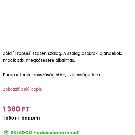
Zöld "Trópusi" szatén szalag. A szalag csokrok, ajándékok,
macik stb. megkötésére alkalmas.
Paraméterek: hosszúság 50m, szélessége 1cm
Zobraziť celý popis
1 360 FT
1 080 FT bez DPH
SKLADOM - odosielame ihneď