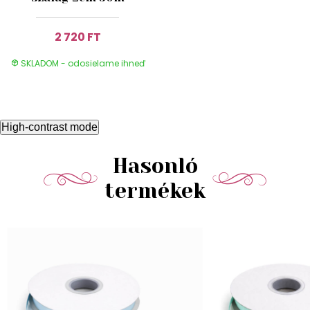
2 720 FT
SKLADOM - odosielame ihneď
High-contrast mode
Hasonló
termékek