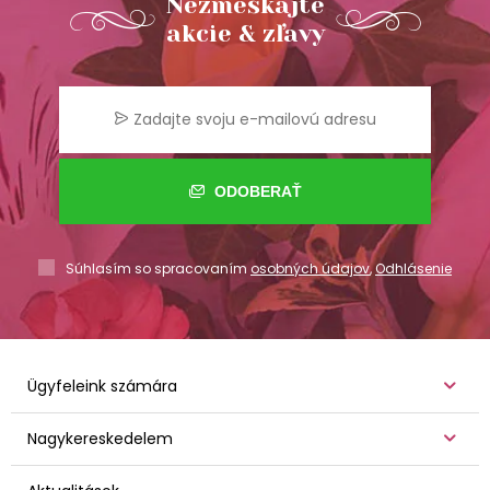
Nezmeškajte
akcie & zľavy
ODOBERAŤ
Súhlasím so spracovaním
osobných údajov
,
Odhlásenie
Ügyfeleink számára
Nagykereskedelem