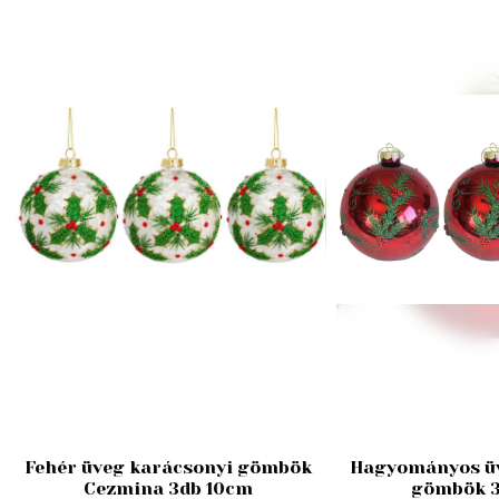
Fehér üveg karácsonyi gömbök
Hagyományos üv
Cezmina 3db 10cm
gömbök 3