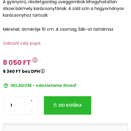
A gyönyörű, részletgazdag üveggömbök kihagyhatatlan
díszei bármely karácsonyfának. A zöld szín a hagyományos
karácsonyhoz tartozik.
Méretek: átmérője 10 cm. A csomag 3db-ot tartalmaz
Zobraziť celý popis
8 050 FT
6 340 FT bez DPH
SKLADOM - odosielame ihneď
+
DO KOŠÍKA
-