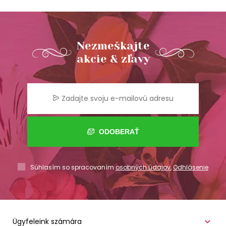
Nezmeškajte
akcie & zľavy
ODOBERAŤ
Súhlasím so spracovaním
osobných údajov
,
Odhlásenie
Ügyfeleink számára