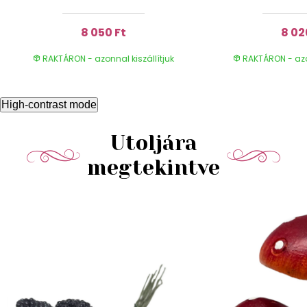
8 050 Ft
8 02
RAKTÁRON - azonnal kiszállítjuk
RAKTÁRON - azon
High-contrast mode
Utoljára
megtekintve