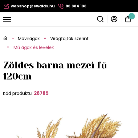
webshop@ewalds.hu
96 884 138
Művirágok
Virágfajták szerint
Mű ágak és levelek
Zöldes barna mezei fű
120cm
26785
Kód produktu: