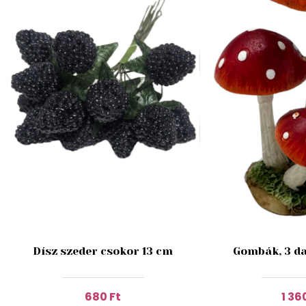
Dísz szeder csokor 13 cm
Gombák, 3 da
680 Ft
1 36