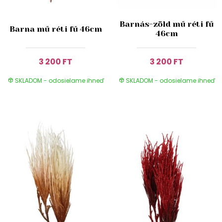
Barnás-zöld mű réti fű
Barna mű réti fű 46cm
46cm
3 200 FT
3 200 FT
SKLADOM - odosielame ihneď
SKLADOM - odosielame ihneď