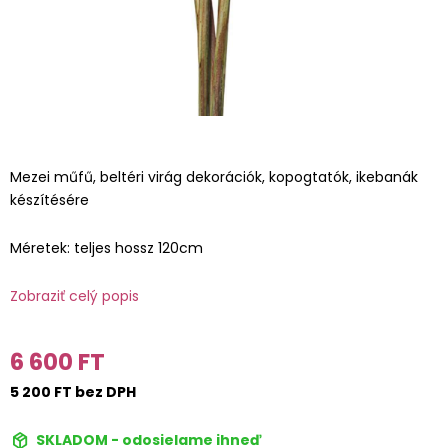
Mezei műfű, beltéri virág dekorációk, kopogtatók, ikebanák
készítésére
Méretek: teljes hossz 120cm
Zobraziť celý popis
6 600 FT
5 200 FT bez DPH
SKLADOM - odosielame ihneď