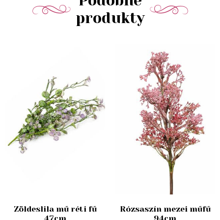
Podobné
produkty
Zöldeslila mű réti fű
Rózsaszín mezei műfű
47cm
94cm