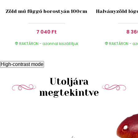
Zöld mű függő borostyán 100cm
Halványzöld lóg
7 040 Ft
8 36
RAKTÁRON - azonnal kiszállítjuk
RAKTÁRON - azon
High-contrast mode
Utoljára
megtekintve