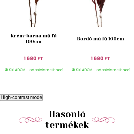
Krém-barna mű fű
Bordó mű fű 100cm
100cm
1 680 FT
1 680 FT
SKLADOM - odosielame ihneď
SKLADOM - odosielame ihneď
High-contrast mode
Hasonló
termékek