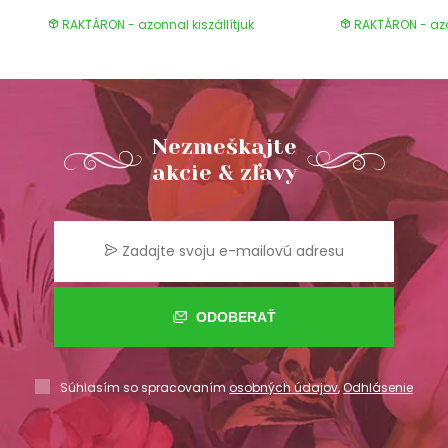
RAKTÁRON - azonnal kiszállítjuk
RAKTÁRON - azon
Nezmeškajte
akcie & zľavy
ODOBERAŤ
Súhlasím so spracovaním
osobných údajov
,
Odhlásenie