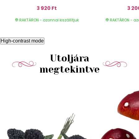
3 920 Ft
3 20
RAKTÁRON - azonnal kiszállítjuk
RAKTÁRON - azon
High-contrast mode
Utoljára
megtekintve