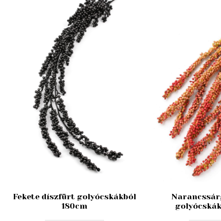
Fekete díszfürt golyócskákból
Narancssárg
180cm
golyócskák