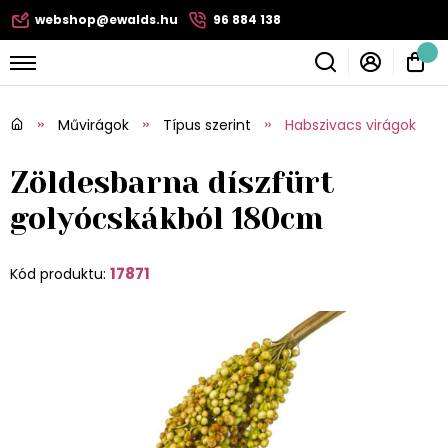
webshop@ewalds.hu
96 884 138
Művirágok
Típus szerint
Habszivacs virágok
Zöldesbarna díszfürt
golyócskákból 180cm
17871
Kód produktu: