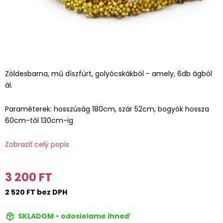
Zöldesbarna, mű díszfürt, golyócskákból - amely, 6db ágból
ál.
Paraméterek: hosszúság 180cm, szár 52cm, bogyók hossza
60cm-től 130cm-ig
Zobraziť celý popis
3 200 FT
2 520 FT bez DPH
SKLADOM - odosielame ihneď