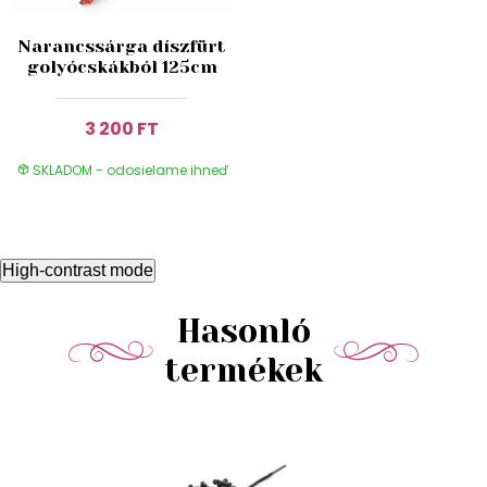
Narancssárga díszfürt
golyócskákból 125cm
3 200 FT
SKLADOM - odosielame ihneď
High-contrast mode
Hasonló
termékek