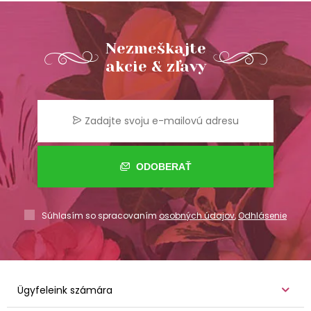
Nezmeškajte
akcie & zľavy
ODOBERAŤ
Súhlasím so spracovaním
osobných údajov
,
Odhlásenie
Ügyfeleink számára