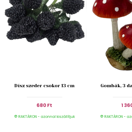
Dísz szeder csokor 13 cm
Gombák, 3 da
680 Ft
1 36
RAKTÁRON - azonnal kiszállítjuk
RAKTÁRON - azon