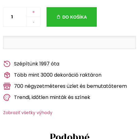
+
DO KOŠÍKA
-
Szépítünk 1997 óta
Több mint 3000 dekoráció raktáron
700 négyzetméteres üzlet és bemutatóterem
Trendi, időtlen minták és színek
Zobraziť všetky výhody
Podobné