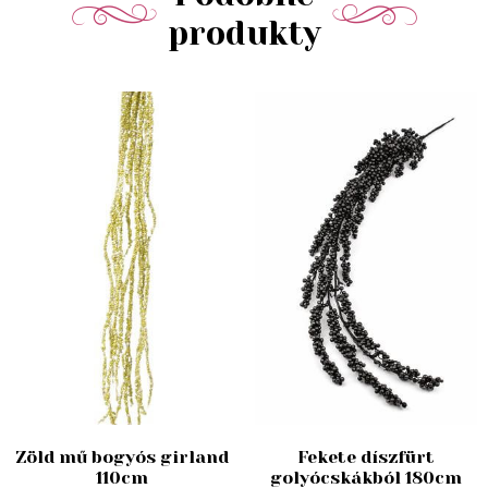
produkty
Zöld mű bogyós girland
Fekete díszfürt
110cm
golyócskákból 180cm