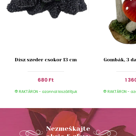
Dísz szeder csokor 13 cm
Gombák, 3 da
680 Ft
1 36
RAKTÁRON - azonnal kiszállítjuk
RAKTÁRON - azon
Nezmeškajte