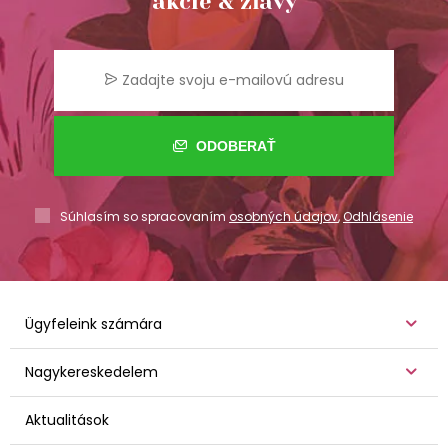
akcie & zľavy
ODOBERAŤ
Súhlasím so spracovaním
osobných údajov
,
Odhlásenie
Ügyfeleink számára
Nagykereskedelem
Aktualitások