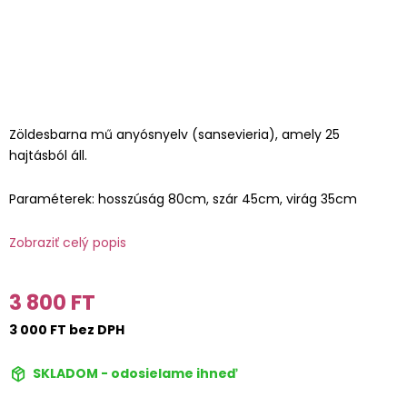
Zöldesbarna mű anyósnyelv (sansevieria), amely 25
hajtásból áll.
Paraméterek: hosszúság 80cm, szár 45cm, virág 35cm
Zobraziť celý popis
3 800 FT
3 000 FT bez DPH
SKLADOM - odosielame ihneď