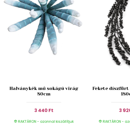
Halványkék mű sokágú virág
Fekete díszfürt
80cm
18
3 440 Ft
3 92
RAKTÁRON - azonnal kiszállítjuk
RAKTÁRON - azon