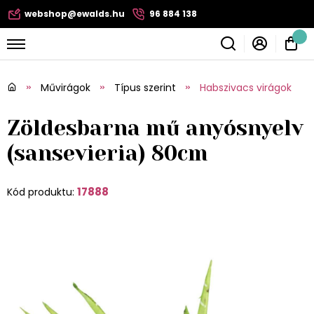
webshop@ewalds.hu
96 884 138
Művirágok
Típus szerint
Habszivacs virágok
Zöldesbarna mű anyósnyelv
(sansevieria) 80cm
17888
Kód produktu: