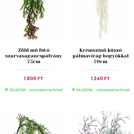
Zöld mű futó
Krémszínű kúszó
szarvasagancspáfrány
pálmavirág bogyókkal
75cm
70cm
1 800 FT
1 240 FT
SKLADOM - odosielame ihneď
SKLADOM - odosielame ihneď