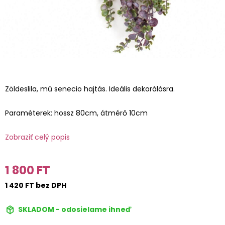
Zöldeslila, mű senecio hajtás. Ideális dekorálásra.
Paraméterek: hossz 80cm, átmérő 10cm
Zobraziť celý popis
1 800 FT
1 420 FT bez DPH
SKLADOM - odosielame ihneď