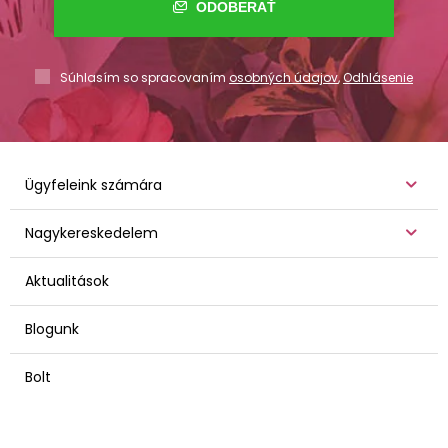
ODOBERAŤ
Súhlasím so spracovaním
osobných údajov
,
Odhlásenie
Ügyfeleink számára
Nagykereskedelem
Aktualitások
Blogunk
Bolt