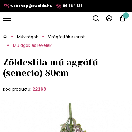
webshop@ewalds.hu
96 884 138
Művirágok
Virágfajták szerint
Mű ágak és levelek
Zöldeslila mű aggófű
(senecio) 80cm
22263
Kód produktu: