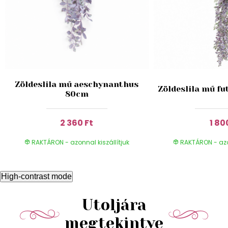
Zöldeslila mű aeschynanthus
Zöldeslila mű f
80cm
2 360 Ft
1 80
RAKTÁRON - azonnal kiszállítjuk
RAKTÁRON - azon
High-contrast mode
Utoljára
megtekintve