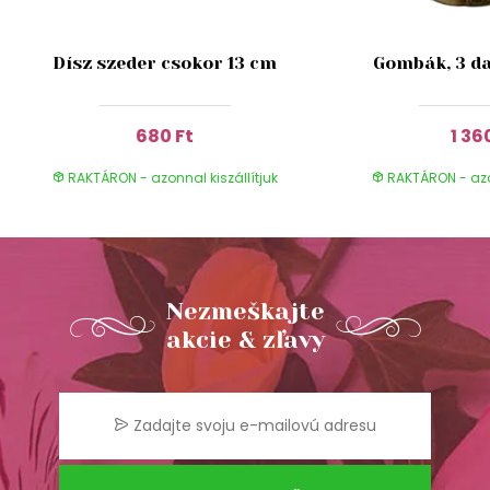
Dísz szeder csokor 13 cm
Gombák, 3 da
680 Ft
1 36
RAKTÁRON - azonnal kiszállítjuk
RAKTÁRON - azon
Nezmeškajte
akcie & zľavy