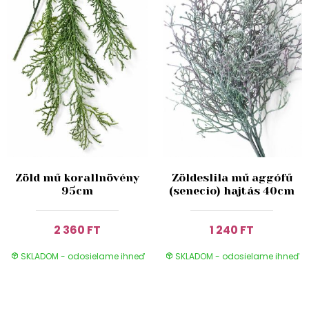
Zöld mű korallnövény
Zöldeslila mű aggófű
95cm
(senecio) hajtás 40cm
2 360 FT
1 240 FT
SKLADOM - odosielame ihneď
SKLADOM - odosielame ihneď