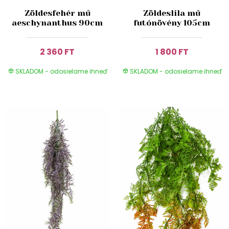
Zöldesfehér mű
Zöldeslila mű
aeschynanthus 90cm
futónövény 105cm
2 360 FT
1 800 FT
SKLADOM - odosielame ihneď
SKLADOM - odosielame ihneď