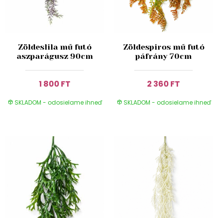
Zöldeslila mű futó
Zöldespiros mű futó
aszparágusz 90cm
páfrány 70cm
1 800 FT
2 360 FT
SKLADOM - odosielame ihneď
SKLADOM - odosielame ihneď