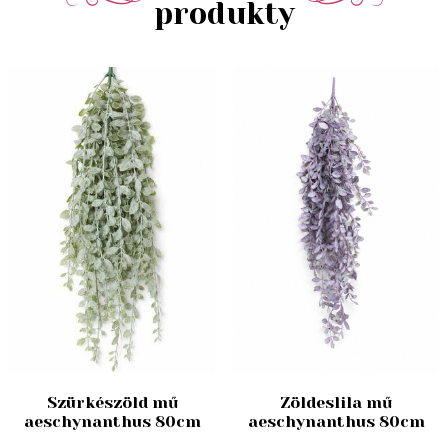
produkty
Szürkészöld mű
Zöldeslila mű
aeschynanthus 80cm
aeschynanthus 80cm