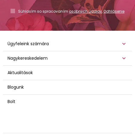
Súhlasím so spracovaním
osobných údajov
,
Odhlásenie
Ügyfeleink számára
Nagykereskedelem
Aktualitások
Blogunk
Bolt