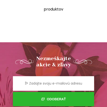
produktov
Nezmeškajte
akcie & zľavy
ODOBERAŤ