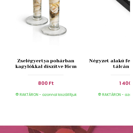
k
Zselégyertya pohárban
Négyzet alakú feh
kagylókkal díszítve 16cm
tálcán 
800 Ft
1 400
RAKTÁRON - azonnal kiszállítjuk
RAKTÁRON - azonn