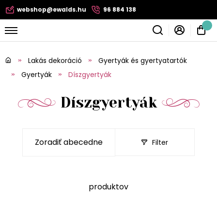
webshop@ewalds.hu
96 884 138
Lakás dekoráció
Gyertyák és gyertyatartók
Gyertyák
Díszgyertyák
Díszgyertyák
Filter
produktov