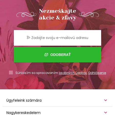
Nezmeškajte
akcie & zľavy
ODOBERAŤ
Súhlasím so spracovaním
osobných údajov
,
Odhlásenie
Ügyfeleink számára
Nagykereskedelem