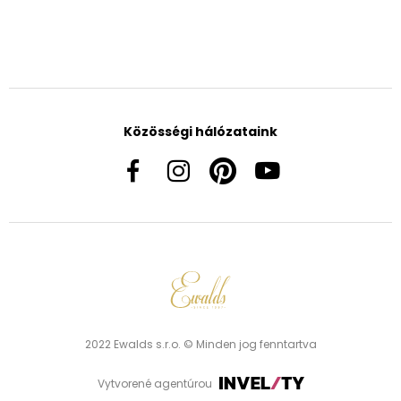
Közösségi hálózataink
2022 Ewalds s.r.o. © Minden jog fenntartva
Vytvorené agentúrou