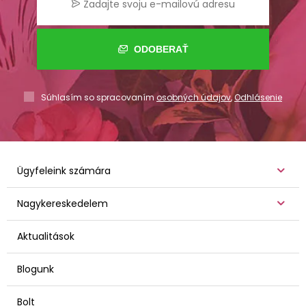
ODOBERAŤ
Súhlasím so spracovaním
osobných údajov
,
Odhlásenie
Ügyfeleink számára
Nagykereskedelem
Aktualitások
Blogunk
Bolt