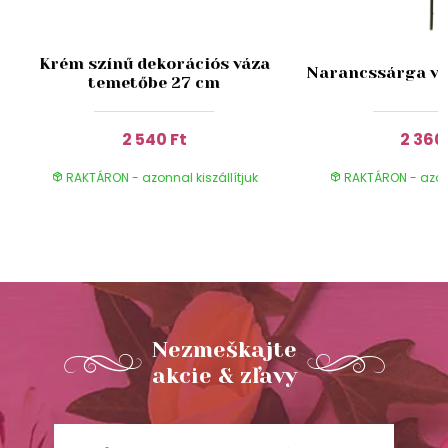
Krém színű dekorációs váza
Narancssárga v
temetőbe 27 cm
2 540 Ft
2 360
RAKTÁRON - azonnal kiszállítjuk
RAKTÁRON - azonn
Nezmeškajte
akcie & zľavy