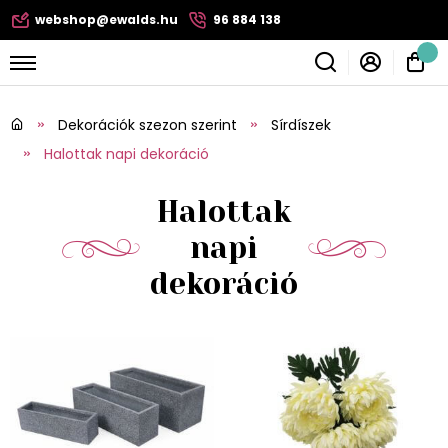
webshop@ewalds.hu
96 884 138
Dekorációk szezon szerint
Sírdíszek
Halottak napi dekoráció
Halottak
napi
dekoráció