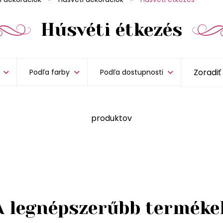
Húsvéti étkezés
Podľa farby
Podľa dostupnosti
produktov
A legnépszerűbb terméke