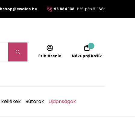
bshop@ewalds.hu
96 884 138
héf-pén 8-16ór
Prihlásenie
Nákupný košík
 kellékek
Bútorok
Újdonságok