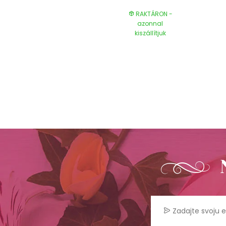
RAKTÁRON -
RAKTÁRON -
azonnal
azonnal
kiszállítjuk
kiszállítjuk