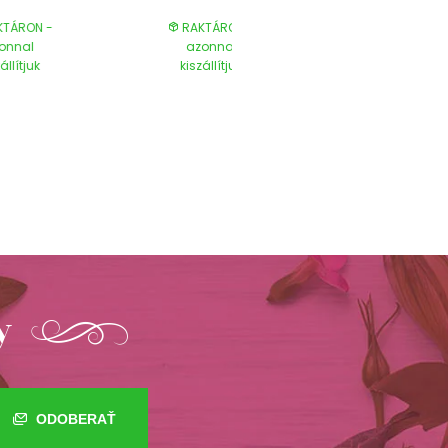
TÁRON -
RAKTÁRON -
RAKTÁRON
onnal
azonnal
azonnal
állítjuk
kiszállítjuk
kiszállítjuk
y
ODOBERAŤ