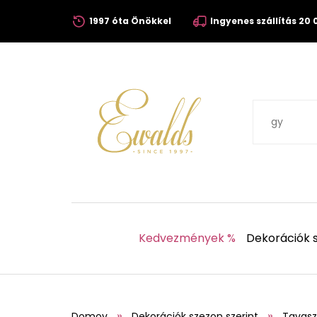
1997 óta Önökkel
Ingyenes szállítás 20 0
Kedvezmények %
Dekorációk s
Domov
Dekorációk szezon szerint
Tavasz