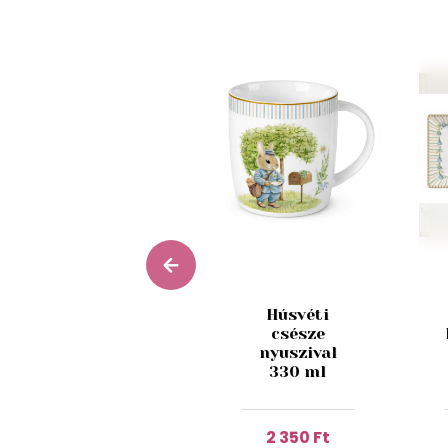
Húsvéti
Arany
csésze
porcelán
nyuszival
nyúl 9cm
330 ml
1 550 Ft
2 350 Ft