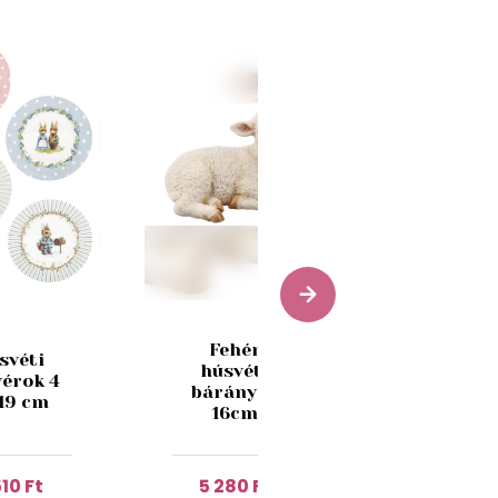
Fehér
Ezüst
svéti
húsvéti
felfüggeszt
érok 4
bárányka
tojás nyúl
 19 cm
16cm
7cm
510 Ft
5 280 Ft
480 Ft