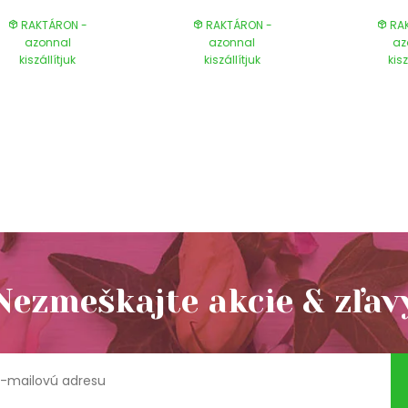
RAKTÁRON -
RAKTÁRON -
RAK
azonnal
azonnal
az
kiszállítjuk
kiszállítjuk
kisz
Nezmeškajte akcie & zľav