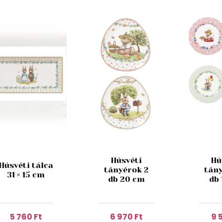
Húsvéti
Hú
Húsvéti tálca
tányérok 2
tány
31 × 15 cm
db 20 cm
db
5 760 Ft
6 970 Ft
9 