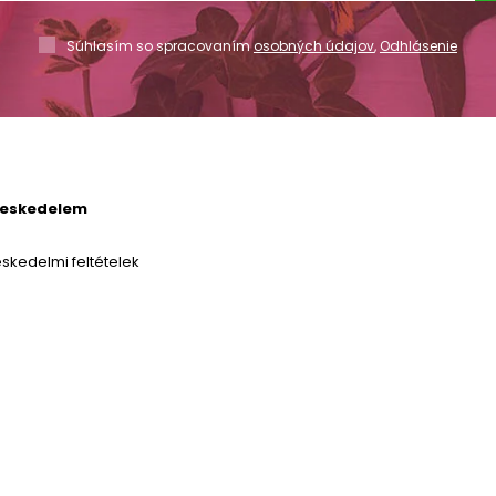
Súhlasím so spracovaním
osobných údajov
,
Odhlásenie
reskedelem
skedelmi feltételek