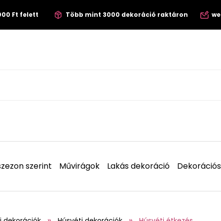
00 Ft felett
Több mint 3000 dekoráció raktáron
we
zezon szerint
Művirágok
Lakás dekoráció
Dekorációs
i dekorációk
Húsvéti dekorációk
Húsvéti étkezés