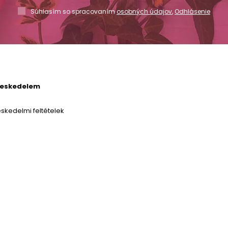
Súhlasím so spracovaním
osobných údajov
,
Odhlásenie
reskedelem
skedelmi feltételek