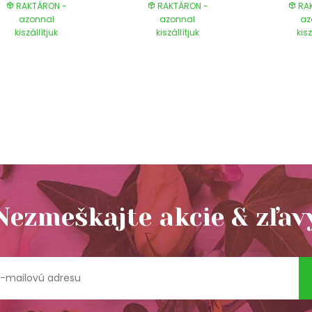
RAKTÁRON -
RAKTÁRON -
RAK
azonnal
azonnal
az
kiszállítjuk
kiszállítjuk
kisz
Nezmeškajte akcie & zľav