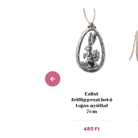
Ezüst
Ezüst
felfüggeszthető
porcelán
tojás nyúllal
tojás 16cm
7cm
3 860 Ft
480 Ft