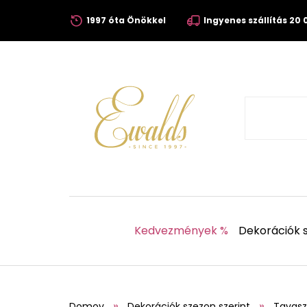
1997 óta Önökkel
Ingyenes szállítás 20 0
Kedvezmények %
Dekorációk s
Domov
Dekorációk szezon szerint
Tavasz