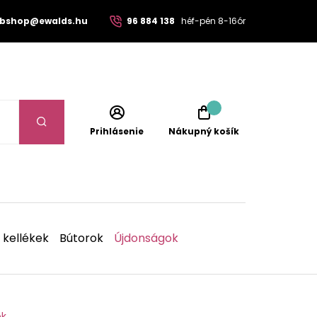
bshop@ewalds.hu
96 884 138
héf-pén 8-16ór
Prihlásenie
Nákupný košík
 kellékek
Bútorok
Újdonságok
ok