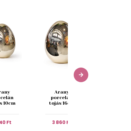
rany
Arany
Bárson
celán
porcelán
húsvéti to
ás 10cm
tojás 16cm
27cm
340 Ft
3 860 Ft
9 360 Ft