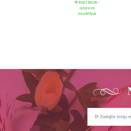
RAKTÁRON -
RAKTÁRON -
azonnal
azonnal
kiszállítjuk
kiszállítjuk