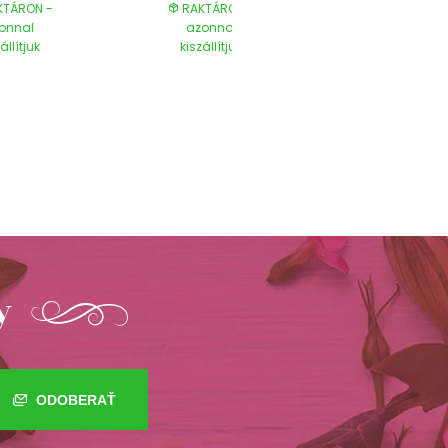
TÁRON -
RAKTÁRON -
RAKTÁRON
onnal
azonnal
azonnal
állítjuk
kiszállítjuk
kiszállítjuk
y
ODOBERAŤ