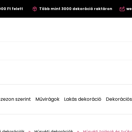
00 Ft felett
Több mint 3000 dekoráció raktáron
we
zezon szerint
Művirágok
Lakás dekoráció
Dekorációs
i dekorációk
Húsvéti dekorációk
Húsvéti tojások és tyúk