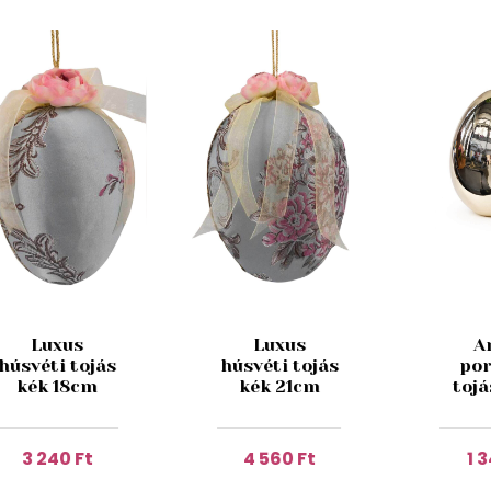
Luxus
Luxus
A
húsvéti tojás
húsvéti tojás
por
kék 18cm
kék 21cm
toj
3 240 Ft
4 560 Ft
1 