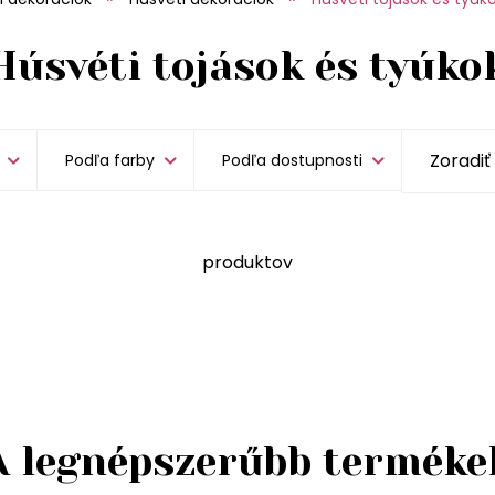
Húsvéti tojások és tyúko
Podľa farby
Podľa dostupnosti
produktov
A legnépszerűbb terméke